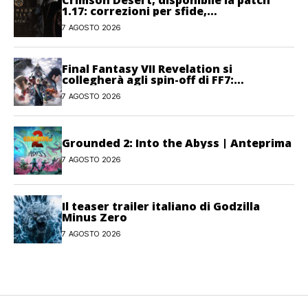
1.17: correzioni per sfide,
combattimento e interfaccia
7 AGOSTO 2026
Final Fantasy VII Revelation si
collegherà agli spin-off di FF7:
Hamaguchi non si pone limiti
7 AGOSTO 2026
Grounded 2: Into the Abyss | Anteprima
7 AGOSTO 2026
Il teaser trailer italiano di Godzilla
Minus Zero
7 AGOSTO 2026