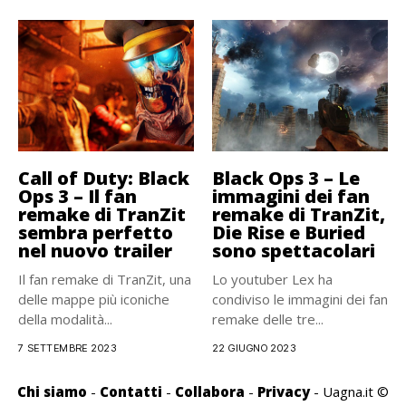
Call of Duty: Black
Black Ops 3 – Le
Ops 3 – Il fan
immagini dei fan
remake di TranZit
remake di TranZit,
sembra perfetto
Die Rise e Buried
nel nuovo trailer
sono spettacolari
Il fan remake di TranZit, una
Lo youtuber Lex ha
delle mappe più iconiche
condiviso le immagini dei fan
della modalità...
remake delle tre...
7 SETTEMBRE 2023
22 GIUGNO 2023
Chi siamo
-
Contatti
-
Collabora
-
Privacy
- Uagna.it ©