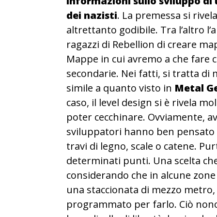
informazioni sullo sviluppo di
dei nazisti
. La premessa si rive
altrettanto godibile. Tra l’altro 
ragazzi di Rebellion di creare map
Mappe in cui avremo a che fare c
secondarie. Nei fatti, si tratta d
simile a quanto visto in
Metal Ge
caso, il level design si è rivela mo
poter cecchinare. Ovviamente, ave
sviluppatori hanno ben pensato di
travi di legno, scale o catene. Pu
determinati punti. Una scelta che
considerando che in alcune zone
una staccionata di mezzo metro,
programmato per farlo. Ciò non