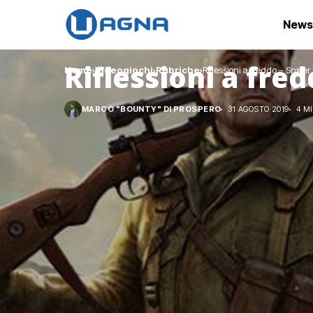
News
Riflessioni a fred
Home
Videogiochi
Rubriche
Riflessioni a freddo – Sniper 
MARCO "BOUNTY" DI PROSPERO
31 AGOSTO 2019
4 M