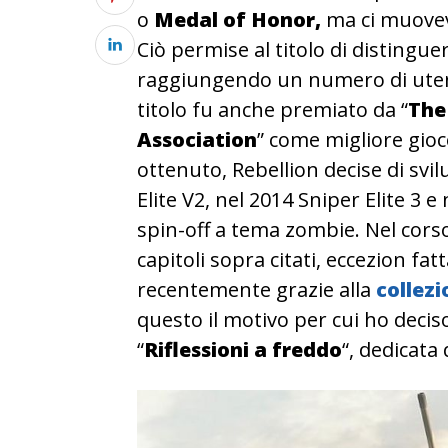
o
Medal of Honor,
ma ci muovev
Ciò permise al titolo di distinguers
raggiungendo un numero di utenti
titolo fu anche premiato da “
The
Association
” come migliore gioc
ottenuto, Rebellion decise di svil
Elite V2, nel 2014 Sniper Elite 3 e
spin-off a tema zombie. Nel corso 
capitoli sopra citati, eccezion fat
recentemente grazie alla
collezi
questo il motivo per cui ho decis
“
Riflessioni a freddo
“, dedicata 