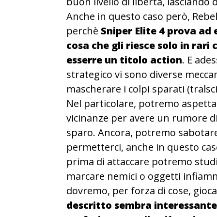
buon livello di libertà, lasciando
Anche in questo caso però, Rebe
perchè
Sniper Elite 4 prova ad 
cosa che gli riesce solo in rari
esserre un titolo action
. E ades
strategico vi sono diverse meccan
mascherare i colpi sparati (tralsc
Nel particolare, potremo aspettare
vicinanze per avere un rumore di
sparo. Ancora, potremo sabotare
permetterci, anche in questo caso,
prima di attaccare potremo studia
marcare nemici o oggetti infiamm
dovremo, per forza di cose, gioca
descritto sembra interessante