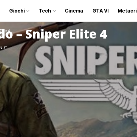
Giochi
Tech
Cinema
GTA VI
Metacri
do – Sniper Elite 4
Elite 4
INUTI