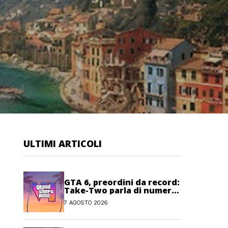
ULTIMI ARTICOLI
GTA 6, preordini da record:
Take-Two parla di numeri
“senza precedenti”
7 AGOSTO 2026