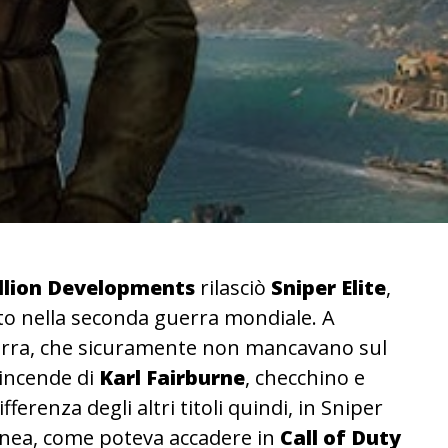
llion Developments
rilasciò
Sniper Elite
,
to nella seconda guerra mondiale. A
 guerra, che sicuramente non mancavano sul
vincende di
Karl Fairburne
, checchino e
ferenza degli altri titoli quindi, in Sniper
linea, come poteva accadere in
Call of Duty