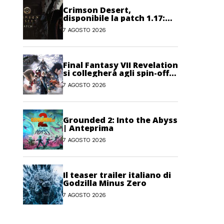
Crimson Desert,
disponibile la patch 1.17:
correzioni per sfide,
7 AGOSTO 2026
combattimento e
interfaccia
Final Fantasy VII Revelation
si collegherà agli spin-off
di FF7: Hamaguchi non si
7 AGOSTO 2026
pone limiti
Grounded 2: Into the Abyss
| Anteprima
7 AGOSTO 2026
Il teaser trailer italiano di
Godzilla Minus Zero
7 AGOSTO 2026