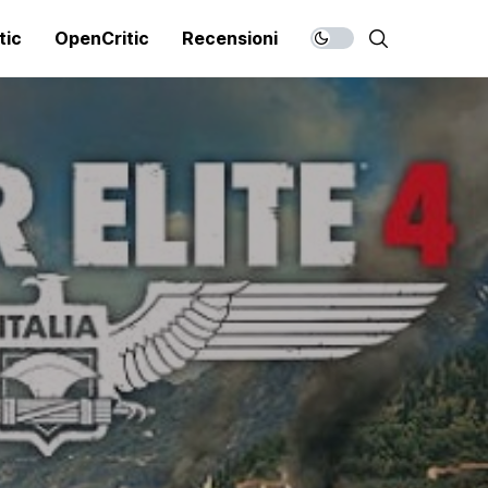
tic
OpenCritic
Recensioni