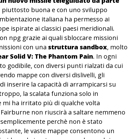
 un nuovo missile teleguidato da parte
la piuttosto buona e con uno sviluppo
l’ambientazione italiana ha permesso ai
pe ispirate ai classici paesi meridionali.
on npg grazie ai quali sbloccare missioni
i missioni con una
struttura sandbox
, molto
ar Solid V: The Phantom Pain
. In ogni
lto godibile, con diversi punti rialzati da cui
ndo mappe con diversi dislivelli, gli
 inserire la capacità di arrampicarsi su
rtroppo, la scalata funziona solo in
 mi ha irritato più di qualche volta
 Fairburne non riuscirà a saltare nemmeno
 semplicemente perchè non è stato
ostante, le vaste mappe consentono un