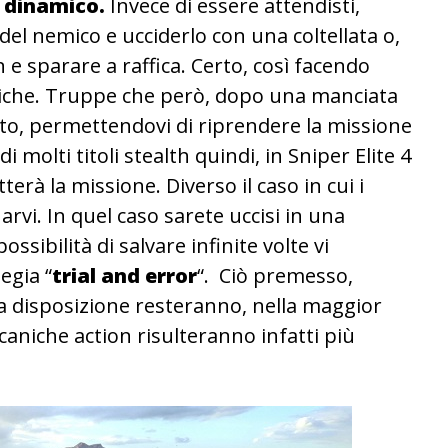
e dinamico.
Invece di essere attendisti,
e del nemico e ucciderlo con una coltellata o,
e sparare a raffica. Certo, così facendo
miche. Truppe che però, dopo una manciata
sto, permettendovi di riprendere la missione
i molti titoli stealth quindi, in Sniper Elite 4
rà la missione. Diverso il caso in cui i
rvi. In quel caso sarete uccisi in una
ossibilità di salvare infinite volte vi
egia “
trial and error
“. Ciò premesso,
tra disposizione resteranno, nella maggior
ccaniche action risulteranno infatti più