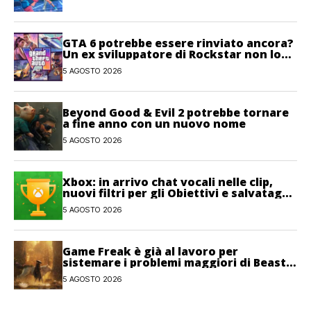
GTA 6 potrebbe essere rinviato ancora?
Un ex sviluppatore di Rockstar non lo
esclude
5 AGOSTO 2026
Beyond Good & Evil 2 potrebbe tornare
a fine anno con un nuovo nome
5 AGOSTO 2026
Xbox: in arrivo chat vocali nelle clip,
nuovi filtri per gli Obiettivi e salvataggi
cloud recuperabili
5 AGOSTO 2026
Game Freak è già al lavoro per
sistemare i problemi maggiori di Beast
of Reincarnation
5 AGOSTO 2026