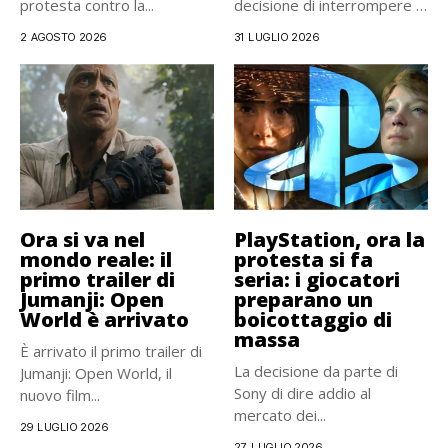
protesta contro la...
decisione di interrompere la
produzione...
2 AGOSTO 2026
31 LUGLIO 2026
Ora si va nel
PlayStation, ora la
mondo reale: il
protesta si fa
primo trailer di
seria: i giocatori
Jumanji: Open
preparano un
World è arrivato
boicottaggio di
massa
È arrivato il primo trailer di
La decisione da parte di
Jumanji: Open World, il
Sony di dire addio al
nuovo film...
mercato dei...
29 LUGLIO 2026
27 LUGLIO 2026