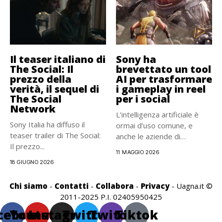
Il teaser italiano di
Sony ha
The Social: Il
brevettato un tool
prezzo della
AI per trasformare
verità, il sequel di
i gameplay in reel
The Social
per i social
Network
L’intelligenza artificiale è
Sony Italia ha diffuso il
ormai d’uso comune, e
teaser trailer di The Social:
anche le aziende di
Il prezzo...
videogiochi...
11 MAGGIO 2026
18 GIUGNO 2026
Chi siamo
-
Contatti
-
Collabora
-
Privacy
- Uagna.it ©
2011-2025 P.I. 02405950425
cebook
Youtube
Instagram
Twitter
Twitch
Tiktok