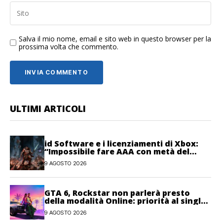
Salva il mio nome, email e sito web in questo browser per la
prossima volta che commento.
ULTIMI ARTICOLI
id Software e i licenziamenti di Xbox:
“Impossibile fare AAA con metà del
personale”
9 AGOSTO 2026
GTA 6, Rockstar non parlerà presto
della modalità Online: priorità al single-
player
9 AGOSTO 2026