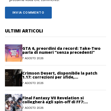
ULTIMI ARTICOLI
GTA 6, preordini da record: Take-Two
parla di numeri “senza precedenti”
7 AGOSTO 2026
Crimson Desert, disponibile la patch
1.17: correzioni per sfide,
combattimento e interfaccia
7 AGOSTO 2026
Final Fantasy VII Revelation si
collegherà agli spin-off di FF7:
Hamaguchi non si pone limiti
7 AGOSTO 2026