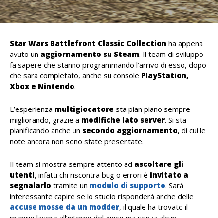
Star Wars Battlefront Classic Collection
ha appena
avuto un
aggiornamento su Steam
. Il team di sviluppo
fa sapere che stanno programmando l’arrivo di esso, dopo
che sarà completato, anche su console
PlayStation,
Xbox e Nintendo
.
L’esperienza
multigiocatore
sta pian piano sempre
migliorando, grazie a
modifiche lato server
. Si sta
pianificando anche un
secondo aggiornamento
, di cui le
note ancora non sono state presentate.
Il team si mostra sempre attento ad
ascoltare gli
utenti
, infatti chi riscontra bug o errori è
invitato a
segnalarlo
tramite un
modulo di supporto
. Sarà
interessante capire se lo studio risponderà anche delle
accuse mosse da un modder
, il quale ha trovato il
proprio lavoro all’interno del gioco ma senza alcun