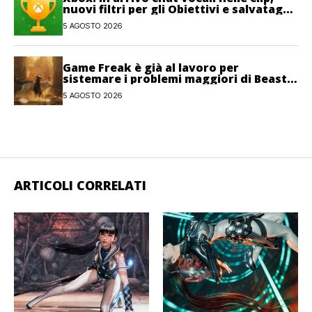
nuovi filtri per gli Obiettivi e salvataggi
cloud recuperabili
5 AGOSTO 2026
Game Freak è già al lavoro per
sistemare i problemi maggiori di Beast
of Reincarnation
5 AGOSTO 2026
ARTICOLI CORRELATI