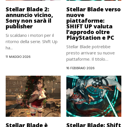
Stellar Blade 2:
Stellar Blade verso
annuncio vicino,
nuove
Sony non sarà il
piattaforme:
publisher
SHIFT UP valuta
l’approdo oltre
Si scaldano i motori per il
PlayStation e PC
ritorno della serie. Shift Up
Stellar Blade potrebbe
ha...
presto arrivare su nuove
11 MAGGIO 2026
piattaforme. Il titolo
d’azione, nato...
16 FEBBRAIO 2026
Stellar Blade è
Stellar Blade: Shift