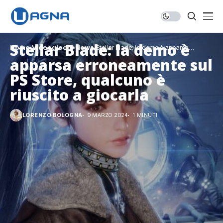
Stellar Blade: la demo è
Home
Videogiochi
News
Stellar Blade: la demo è apparsa
erroneamente sul PS Store, qualcuno è
apparsa erroneamente sul
riuscito a giocarla
PS Store, qualcuno è
riuscito a giocarla
LORENZO BOLOGNA
9 MARZO 2024
1 MINUTI