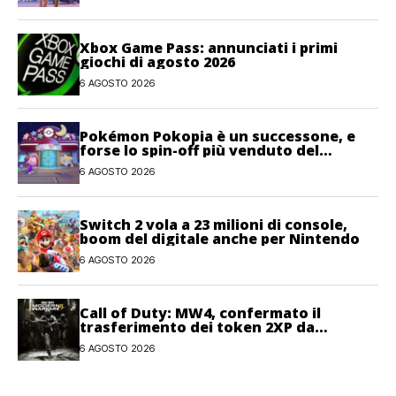
Xbox Game Pass: annunciati i primi
giochi di agosto 2026
6 AGOSTO 2026
Pokémon Pokopia è un successone, e
forse lo spin-off più venduto del
franchise
6 AGOSTO 2026
Switch 2 vola a 23 milioni di console,
boom del digitale anche per Nintendo
6 AGOSTO 2026
Call of Duty: MW4, confermato il
trasferimento dei token 2XP da
Warzone e Black Ops 7
6 AGOSTO 2026