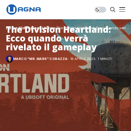
The Division Heartland:
Home
Videogiochi
News
The Division Heartland: Ecco quando verrà
rivelato il gameplay
Ecco quando verrà
rivelato il gameplay
MARCO "MR. MARK" CORAZZA
18 APRILE 2023
1 MINUTI