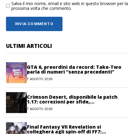
Salva il mio nome, email e sito web in questo browser per la
prossima volta che commento.
ULTIMI ARTICOLI
GTA 6, preordini da record: Take-Two
parla di numeri “senza precedenti”
7 AGOSTO 2026
Crimson Desert, disponibile la patch
1.17: correzioni per sfide,
combattimento e interfaccia
7 AGOSTO 2026
Final Fantasy VII Revelation si
collegherà agli spin-off di FF7: