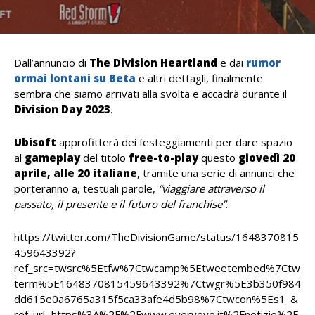
Dall’annuncio di
The Division Heartland
e dai
rumor
ormai lontani su Beta
e altri dettagli, finalmente
sembra che siamo arrivati alla svolta e accadrà durante il
Division Day 2023
.
Ubisoft
approfitterà dei festeggiamenti per dare spazio
al
gameplay
del titolo
free-to-play
questo
giovedì 20
aprile, alle 20 italiane
, tramite una serie di annunci che
porteranno a, testuali parole,
“viaggiare attraverso il
passato, il presente e il futuro del franchise”
.
https://twitter.com/TheDivisionGame/status/1648370815
459643392?
ref_src=twsrc%5Etfw%7Ctwcamp%5Etweetembed%7Ctw
term%5E1648370815459643392%7Ctwgr%5E3b350f984
dd615e0a6765a315f5ca33afe4d5b98%7Ctwcon%5Es1_&
ref_url=https%3A%2F%2Fwww.everyeye.it%2Fnotizie%2F