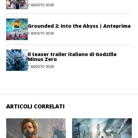
Hamaguchi non si pone limiti
7 AGOSTO 2026
Grounded 2: Into the Abyss | Anteprima
7 AGOSTO 2026
Il teaser trailer italiano di Godzilla
Minus Zero
7 AGOSTO 2026
ARTICOLI CORRELATI