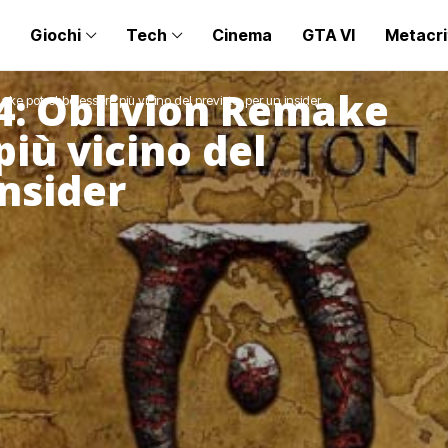
Giochi
Tech
Cinema
GTA VI
Metacri
 4: Oblivion Remake
ake potrebbe essere più vicino del previsto, per un insider
iù vicino del
insider