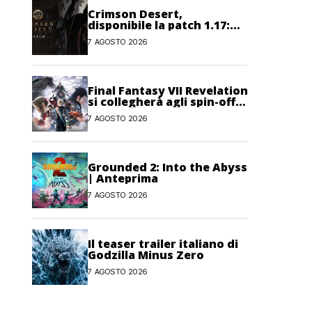
Crimson Desert,
disponibile la patch 1.17:
correzioni per sfide,
7 AGOSTO 2026
combattimento e
interfaccia
Final Fantasy VII Revelation
si collegherà agli spin-off
di FF7: Hamaguchi non si
7 AGOSTO 2026
pone limiti
Grounded 2: Into the Abyss
| Anteprima
7 AGOSTO 2026
Il teaser trailer italiano di
Godzilla Minus Zero
7 AGOSTO 2026