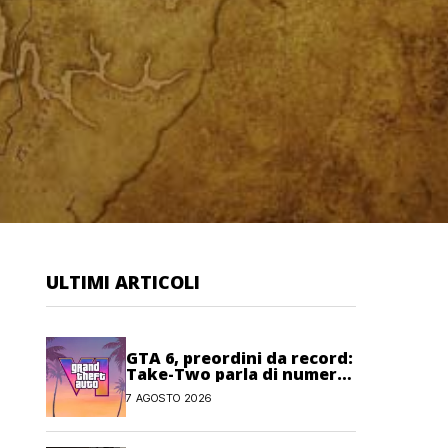
ULTIMI ARTICOLI
GTA 6, preordini da record:
Take-Two parla di numeri
“senza precedenti”
7 AGOSTO 2026