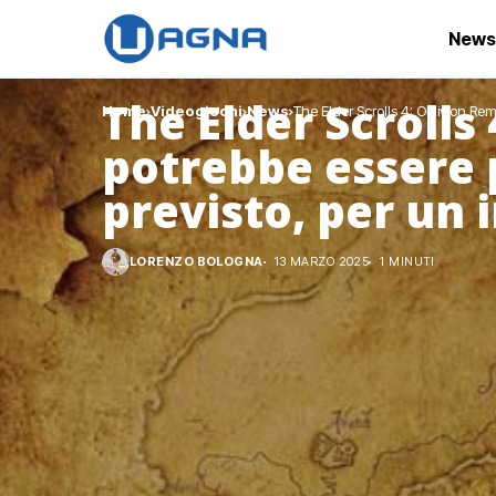
News
The Elder Scrolls
Home
Videogiochi
News
The Elder Scrolls 4: Oblivion Rem
potrebbe essere p
previsto, per un 
LORENZO BOLOGNA
13 MARZO 2025
1 MINUTI