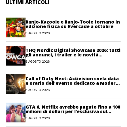
ULTIMI ARTICOLI
Banjo-Kazooie e Banjo-Tooie tornano in
edizione fisica su Evercade a ottobre
8 AGOSTO 2026
THQ Nordic Digital Showcase 2026: tutti
gli annunci, i trailer e le novità
dell’evento
8 AGOSTO 2026
Call of Duty Next: Activision svela data
e orario dell’evento dedicato a Modern
Warfare 4
8 AGOSTO 2026
GTA 6, Netflix avrebbe pagato fino a 100
milioni di dollari per l’esclusiva sul
gioco
8 AGOSTO 2026