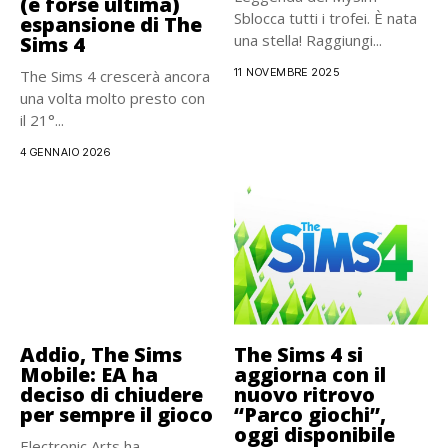
(e forse ultima)
Sblocca tutti i trofei. È nata
espansione di The
una stella! Raggiungi...
Sims 4
11 NOVEMBRE 2025
The Sims 4 crescerà ancora
una volta molto presto con
il 21°...
4 GENNAIO 2026
Addio, The Sims
The Sims 4 si
Mobile: EA ha
aggiorna con il
deciso di chiudere
nuovo ritrovo
per sempre il gioco
“Parco giochi”,
oggi disponibile
Electronic Arts ha