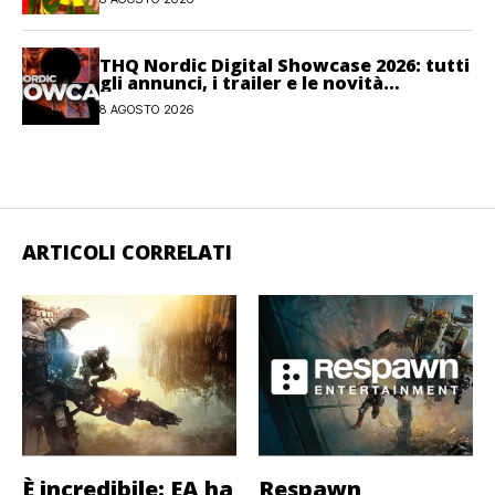
THQ Nordic Digital Showcase 2026: tutti
gli annunci, i trailer e le novità
dell’evento
8 AGOSTO 2026
ARTICOLI CORRELATI
È incredibile: EA ha
Respawn