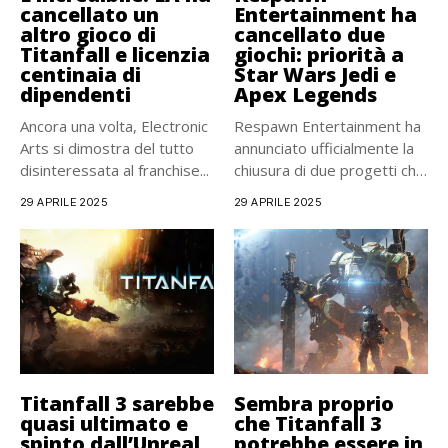
cancellato un
Entertainment ha
altro gioco di
cancellato due
Titanfall e licenzia
giochi: priorità a
centinaia di
Star Wars Jedi e
dipendenti
Apex Legends
Ancora una volta, Electronic
Respawn Entertainment ha
Arts si dimostra del tutto
annunciato ufficialmente la
disinteressata al franchise...
chiusura di due progetti che
si...
29 APRILE 2025
29 APRILE 2025
Titanfall 3 sarebbe
Sembra proprio
quasi ultimato e
che Titanfall 3
spinto dall’Unreal
potrebbe essere in