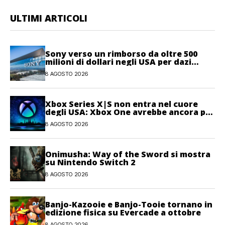
ULTIMI ARTICOLI
Sony verso un rimborso da oltre 500
milioni di dollari negli USA per dazi
illegittimi
8 AGOSTO 2026
Xbox Series X|S non entra nel cuore
degli USA: Xbox One avrebbe ancora più
giocatori attivi
8 AGOSTO 2026
Onimusha: Way of the Sword si mostra
su Nintendo Switch 2
8 AGOSTO 2026
Banjo-Kazooie e Banjo-Tooie tornano in
edizione fisica su Evercade a ottobre
8 AGOSTO 2026