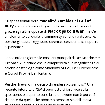
Gli appassionati della
modalità Zombies di Call of
Duty
stanno (finalmente) avendo pane per i loro denti
grazie agli ultimi update di
Black Ops Cold War
, ma c’è
un elemento sul quale la community continua a discutere:
perché gli easter egg sono diventati così semplici rispetto
al passato?
Senza nulla togliere alle missioni principali di Die Maschine e
Firebase Z, è chiaro che la complessità e la magnificenza di
celebri easter egg come Shadows of Evil, Der Eisendrache
e Gorod Krovi è ben lontana.
Perché Treyarch ha deciso di renderli più semplici? Una
recente intervita a
IGN
ci permette di fare luce sulla
questione, e a quanto pare la spiegazione non è poi così
distante da quello che abbiamo pensato sin dall’uscita
dell’ultimo capitolo della serie sparatutto.