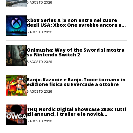
8 AGOSTO 2026
Xbox Series X|S non entra nel cuore
degli USA: Xbox One avrebbe ancora più
giocatori attivi
8 AGOSTO 2026
Onimusha: Way of the Sword si mostra
su Nintendo Switch 2
8 AGOSTO 2026
Banjo-Kazooie e Banjo-Tooie tornano in
edizione fisica su Evercade a ottobre
8 AGOSTO 2026
THQ Nordic Digital Showcase 2026: tutti
gli annunci, i trailer e le novità
dell’evento
8 AGOSTO 2026