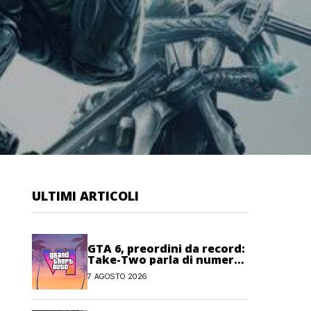
ULTIMI ARTICOLI
GTA 6, preordini da record:
Take-Two parla di numeri
“senza precedenti”
7 AGOSTO 2026