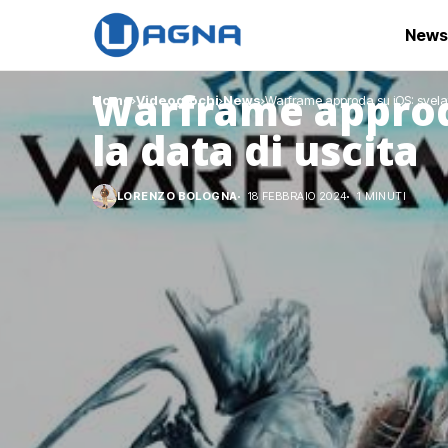
News
Warframe approda
Home
Videogiochi
News
Warframe approda su iOS: svelat
la data di uscita
LORENZO BOLOGNA
18 FEBBRAIO 2024
1 MINUTI