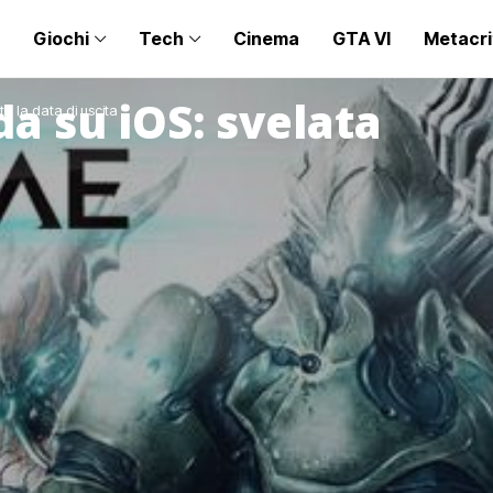
Giochi
Tech
Cinema
GTA VI
Metacri
 su iOS: svelata
a la data di uscita