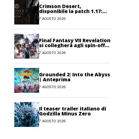
Crimson Desert,
disponibile la patch 1.17:
correzioni per sfide,
7 AGOSTO 2026
combattimento e
interfaccia
Final Fantasy VII Revelation
si collegherà agli spin-off
di FF7: Hamaguchi non si
7 AGOSTO 2026
pone limiti
Grounded 2: Into the Abyss
| Anteprima
7 AGOSTO 2026
Il teaser trailer italiano di
Godzilla Minus Zero
7 AGOSTO 2026