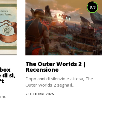
8.3
The Outer Worlds 2 |
Xbox
Recensione
di sì,
Dopo anni di silenzio e attesa, The
ft
Outer Worlds 2 segna il...
23 OTTOBRE 2025
iamo