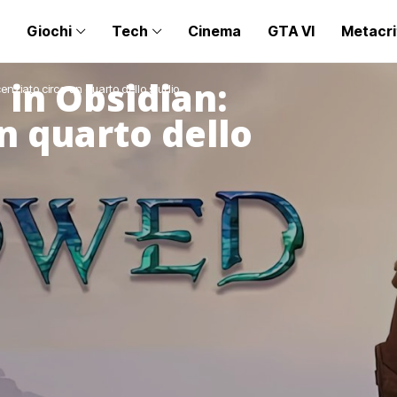
Giochi
Tech
Cinema
GTA VI
Metacri
 in Obsidian:
cenziato circa un quarto dello studio
un quarto dello