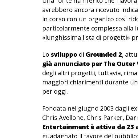
Una fonte ha riferito che i lavor
avrebbero ancora ricevuto indicaz
in corso con un organico così ri
particolarmente complessa alla lu
«lunghissima lista di progetti» p
Lo
sviluppo
di
Grounded 2
, att
già annunciato per The Outer
degli altri progetti, tuttavia, ri
maggiori chiarimenti durante una
per oggi.
Fondata nel giugno 2003 dagli ex
Chris Avellone, Chris Parker, Da
Entertainment è attiva da 23 
guadagnato il favore del pubbli