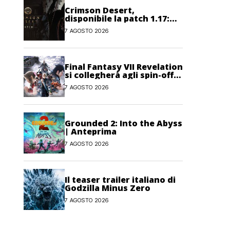
Crimson Desert,
disponibile la patch 1.17:
correzioni per sfide,
7 AGOSTO 2026
combattimento e
interfaccia
Final Fantasy VII Revelation
si collegherà agli spin-off
di FF7: Hamaguchi non si
7 AGOSTO 2026
pone limiti
Grounded 2: Into the Abyss
| Anteprima
7 AGOSTO 2026
Il teaser trailer italiano di
Godzilla Minus Zero
7 AGOSTO 2026