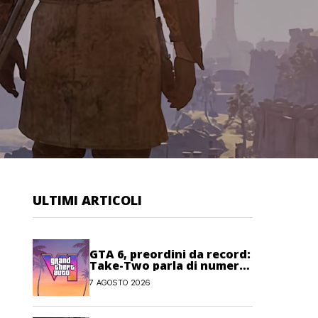
ULTIMI ARTICOLI
GTA 6, preordini da record:
Take-Two parla di numeri
“senza precedenti”
7 AGOSTO 2026