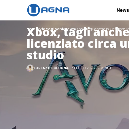
News
Xbox, tagli anche
Home
Videogiochi
News
Xbox, tagli anche in Obsidian: li
licenziato circa 
studio
LORENZO BOLOGNA
7 LUGLIO 2026
2 MINUTI