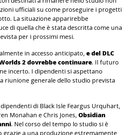
atori destinati a rimanere nello studio non
ioni ufficiali su come proseguire i progetti
dotto. La situazione apparirebbe
ce di quella che è stata descritta come una
revista per i prossimi mesi.
ualmente in accesso anticipato,
e del DLC
 Worlds 2 dovrebbe continuare
. Il futuro
mane incerto. I dipendenti si aspettano
 riunione generale dello studio prevista
 dipendenti di Black Isle Feargus Urquhart,
rren Monahan e Chris Jones,
Obsidian
anni
. Nel corso del tempo lo studio si è
co grazie a una produzione estremamente