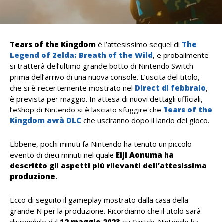
Tears of the Kingdom
è l’attesissimo sequel di
The
Legend of Zelda: Breath of the Wild
, e probailmente
si tratterà dell’ultimo grande botto di Nintendo Switch
prima dell’arrivo di una nuova console. L’uscita del titolo,
che si è recentemente mostrato nel
Direct di febbraio
,
è prevista per maggio. In attesa di nuovi dettagli ufficiali,
l’eShop di Nintendo si è lasciato sfuggire che
Tears of the
Kingdom avrà DLC
che usciranno dopo il lancio del gioco.
Ebbene, pochi minuti fa Nintendo ha tenuto un piccolo
evento di dieci minuti nel quale
Eiji Aonuma ha
descritto gli aspetti più rilevanti dell’attesissima
produzione.
Ecco di seguito il gameplay mostrato dalla casa della
grande N per la produzione. Ricordiamo che il titolo sarà
disponibile dal
12 maggio 2023
su Switch. Nintendo ha