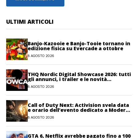
ULTIMI ARTICOLI
Banjo-Kazooie e Banjo-Tooie tornano in
edizione fisica su Evercade a ottobre
8 AGOSTO 2026
THQ Nordic Digital Showcase 2026: tutti
gli annunci, i trailer e le novità
dell’evento
8 AGOSTO 2026
Call of Duty Next: Activision svela data
e orario dell’evento dedicato a Modern
Warfare 4
8 AGOSTO 2026
GTA 6, Netflix avrebbe pagato fino a 100