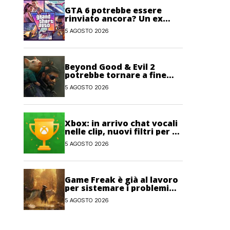
GTA 6 potrebbe essere
rinviato ancora? Un ex
sviluppatore di Rockstar
5 AGOSTO 2026
non lo esclude
Beyond Good & Evil 2
potrebbe tornare a fine
anno con un nuovo nome
5 AGOSTO 2026
Xbox: in arrivo chat vocali
nelle clip, nuovi filtri per gli
Obiettivi e salvataggi
5 AGOSTO 2026
cloud recuperabili
Game Freak è già al lavoro
per sistemare i problemi
maggiori di Beast of
5 AGOSTO 2026
Reincarnation