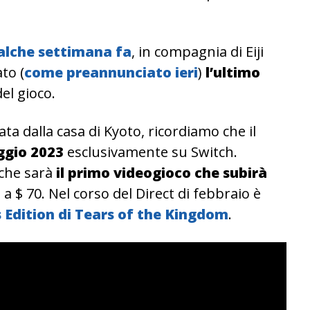
alche settimana fa
, in compagnia di Eiji
to (
come preannunciato ieri
)
l’ultimo
del gioco.
ata dalla casa di Kyoto, ricordiamo che il
gio 2023
esclusivamente su Switch.
che sarà
il primo videogioco che subirà
 a $ 70. Nel corso del Direct di febbraio è
s Edition di Tears of the Kingdom
.