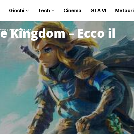
Giochi
Tech
Cinema
GTA VI
Metacri
he Kingdom – Ecco il
o il nuovo trailer!