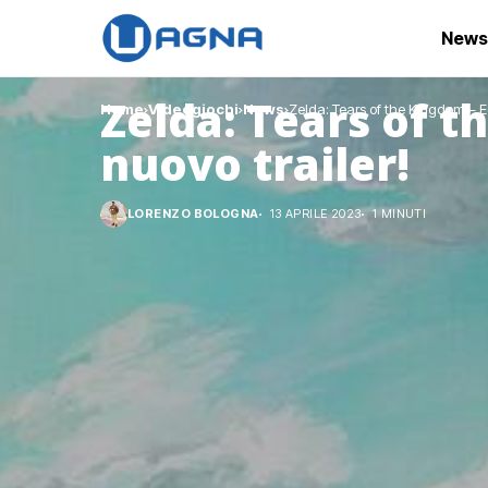
News
Zelda: Tears of t
Home
Videogiochi
News
Zelda: Tears of the Kingdom – Ecc
nuovo trailer!
LORENZO BOLOGNA
13 APRILE 2023
1 MINUTI