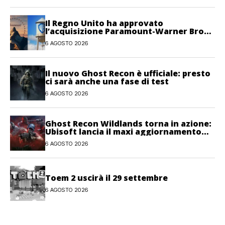
Il Regno Unito ha approvato
l’acquisizione Paramount-Warner Bros
Discovery
6 AGOSTO 2026
Il nuovo Ghost Recon è ufficiale: presto
ci sarà anche una fase di test
6 AGOSTO 2026
Ghost Recon Wildlands torna in azione:
Ubisoft lancia il maxi aggiornamento
gratuito Last Rites
6 AGOSTO 2026
Toem 2 uscirà il 29 settembre
6 AGOSTO 2026