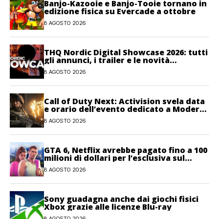
Banjo-Kazooie e Banjo-Tooie tornano in
edizione fisica su Evercade a ottobre
8 AGOSTO 2026
THQ Nordic Digital Showcase 2026: tutti
gli annunci, i trailer e le novità
dell’evento
8 AGOSTO 2026
Call of Duty Next: Activision svela data
e orario dell’evento dedicato a Modern
Warfare 4
8 AGOSTO 2026
GTA 6, Netflix avrebbe pagato fino a 100
milioni di dollari per l’esclusiva sul
gioco
8 AGOSTO 2026
Sony guadagna anche dai giochi fisici
Xbox grazie alle licenze Blu-ray
8 AGOSTO 2026