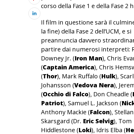
corso della Fase 1 e della Fase 
Il film in questione sarà il culmi
la fine) della Fase 2 dell’UCM, e si
preannuncia davvero straordinar
partire dai numerosi interpreti:
Downey Jr. (
Iron Man
), Chris Ev
(
Captain America
), Chris Hems
(
Thor
), Mark Ruffalo (
Hulk
), Scar
Johansson (
Vedova Nera
), Jer
(
Occhio di Falco
), Don Cheadle (
Patriot
), Samuel L. Jackson (
Nic
Anthony Mackie (
Falcon
), Stellan
Skarsgard (Dr.
Eric Selvig
), Tom
Hiddlestone (
Loki
), Idris Elba (
He