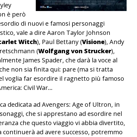
ayley
non è però
l’esordio di nuovi e famosi personaggi
stico, vale a dire Aaron Taylor Johnson
carlet Witch
), Paul Bettany (
Visione
), Andy
Kretschmann (
Wolfgang von Strucker
),
almente James Spader, che darà la voce al
che non sia finita qui: pare (ma si tratta
l voglia far esordire il ragnetto più famoso
merica: Civil War…
a dedicata ad Avengers: Age of Ultron, in
sonaggi, che si apprestano ad esordire nel
ranza che questo viaggio vi abbia divertito,
a continuerà ad avere successo, potremmo