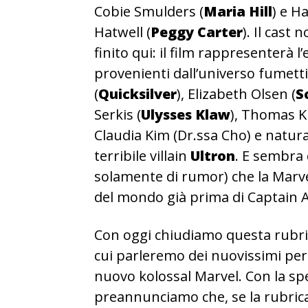
Cobie Smulders (
Maria Hill
) e H
Hatwell (
Peggy Carter
). Il cast 
finito qui: il film rappresenterà 
provenienti dall’universo fumetti
(
Quicksilver
), Elizabeth Olsen (
S
Serkis (
Ulysses Klaw
), Thomas 
Claudia Kim (Dr.ssa Cho) e natur
terribile villain
Ultron
. E sembra 
solamente di rumor) che la Marve
del mondo già prima di Captain A
Con oggi chiudiamo questa rubric
cui parleremo dei nuovissimi per
nuovo kolossal Marvel. Con la spe
preannunciamo che, se la rubric