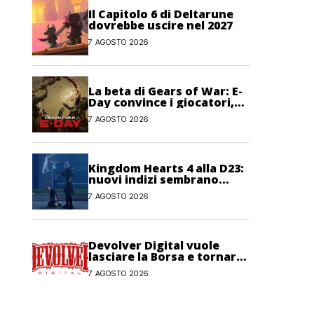
Il Capitolo 6 di Deltarune
dovrebbe uscire nel 2027
7 AGOSTO 2026
La beta di Gears of War: E-
Day convince i giocatori,
anche se non pienamente
7 AGOSTO 2026
Kingdom Hearts 4 alla D23:
nuovi indizi sembrano
confermare la presenza del
7 AGOSTO 2026
gioco
Devolver Digital vuole
lasciare la Borsa e tornare
privata
7 AGOSTO 2026