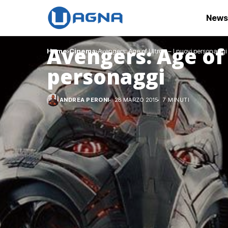
News
Avengers: Age of 
Home
Cinema
Avengers: Age of Ultron – I nuovi personaggi
personaggi
ANDREA PERONI
28 MARZO 2015
7 MINUTI