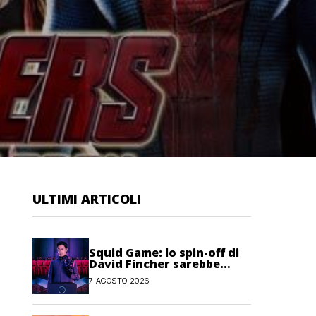
ULTIMI ARTICOLI
Squid Game: lo spin-off di
David Fincher sarebbe
stato cancellato da Netflix
7 AGOSTO 2026