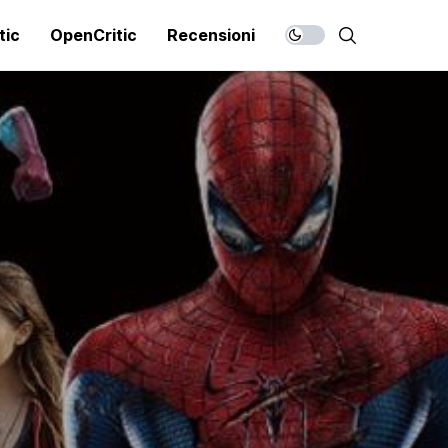
tic
OpenCritic
Recensioni