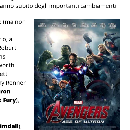
2 hanno subito degli importanti cambiamenti.
ne (ma non
io, a
 Robert
ans
worth
lett
emy Renner
Iron
k Fury
),
imdall
),