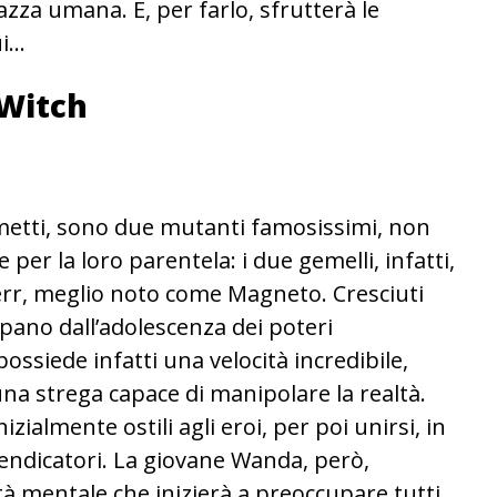
azza umana. E, per farlo, sfrutterà le
ui…
 Witch
metti, sono due mutanti famosissimi, non
 per la loro parentela: i due gemelli, infatti,
herr, meglio noto come Magneto. Cresciuti
pano dall’adolescenza dei poteri
possiede infatti una velocità incredibile,
na strega capace di manipolare la realtà.
ialmente ostili agli eroi, per poi unirsi, in
endicatori. La giovane Wanda, però,
tà mentale che inizierà a preoccupare tutti