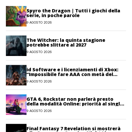
Spyro the Dragon | Tutti i giochi della
serie, in poche parole
9 AGOSTO 2026
The Witcher: la quinta stagione
potrebbe slittare al 2027
9 AGOSTO 2026
id Software e i licenziamenti di Xbox:
“Impossibile fare AAA con metà del
personale”
9 AGOSTO 2026
GTA 6, Rockstar non parlerà presto
della modalità Online: priorità al single-
player
9 AGOSTO 2026
Final Fantasy 7 Revelation si mostrerà