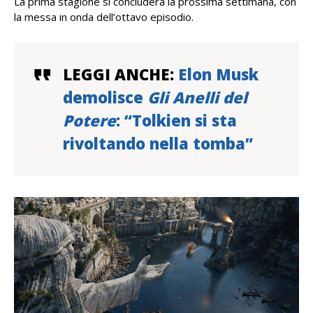
La prima stagione si concluderà la prossima settimana, con
la messa in onda dell’ottavo episodio.
LEGGI ANCHE:
Elon Musk
demolisce
Gli Anelli del
Potere
: “Tolkien si sta
rivoltando nella tomba”