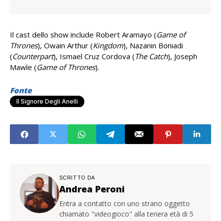
Il cast dello show include Robert Aramayo (
Game of
Thrones
), Owain Arthur (
Kingdom
), Nazanin Boniadi
(
Counterpart
), Ismael Cruz Cordova (
The Catch
), Joseph
Mawle (
Game of Thrones
).
Fonte
Il Signore Degli Anelli
SCRITTO DA
Andrea Peroni
Entra a contatto con uno strano oggetto
chiamato "videogioco" alla tenera età di 5