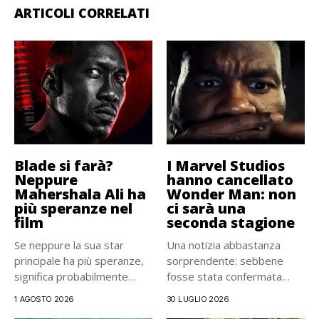
ARTICOLI CORRELATI
Blade si farà?
I Marvel Studios
Neppure
hanno cancellato
Mahershala Ali ha
Wonder Man: non
più speranze nel
ci sarà una
film
seconda stagione
Se neppure la sua star
Una notizia abbastanza
principale ha più speranze,
sorprendente: sebbene
significa probabilmente
fosse stata confermata
che...
pochi mesi fa, la...
1 AGOSTO 2026
30 LUGLIO 2026