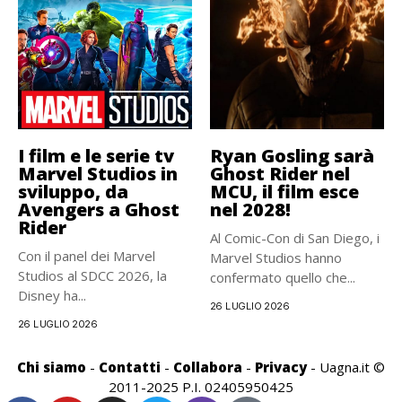
I film e le serie tv
Ryan Gosling sarà
Marvel Studios in
Ghost Rider nel
sviluppo, da
MCU, il film esce
Avengers a Ghost
nel 2028!
Rider
Al Comic-Con di San Diego, i
Con il panel dei Marvel
Marvel Studios hanno
Studios al SDCC 2026, la
confermato quello che...
Disney ha...
26 LUGLIO 2026
26 LUGLIO 2026
Chi siamo
-
Contatti
-
Collabora
-
Privacy
- Uagna.it ©
2011-2025 P.I. 02405950425