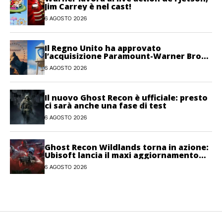
Jim Carrey è nel cast!
6 AGOSTO 2026
Il Regno Unito ha approvato
l’acquisizione Paramount-Warner Bros
Discovery
6 AGOSTO 2026
Il nuovo Ghost Recon è ufficiale: presto
ci sarà anche una fase di test
6 AGOSTO 2026
Ghost Recon Wildlands torna in azione:
Ubisoft lancia il maxi aggiornamento
gratuito Last Rites
6 AGOSTO 2026