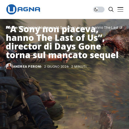
“A Sony non piaceva,
Home
Videogiochi
News
“A Sony non piaceva, hanno The Last of
Us”, director di Days Gone torna sul
hanno The Last of Us”,
mancato sequel
director di Days Gone
torna sul mancato sequel
ANDREA PERONI
2 GIUGNO 2024
2 MINUTI