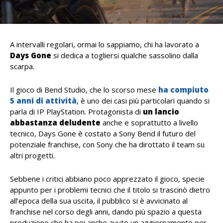
A intervalli regolari, ormai lo sappiamo, chi ha lavorato a
Days Gone
si dedica a togliersi qualche sassolino dalla
scarpa.
Il gioco di Bend Studio, che lo scorso mese
ha compiuto
5 anni di attività
, è uno dei casi più particolari quando si
parla di IP PlayStation. P
rotagonista di
un lancio
abbastanza deludente
anche e soprattutto a livello
tecnico, Days Gone è costato a Sony Bend il futuro del
potenziale franchise, con Sony che ha dirottato il team su
altri progetti.
Sebbene i critici abbiano poco apprezzato il gioco, specie
appunto per i problemi tecnici che il titolo si trascinò dietro
all’epoca della sua uscita, il pubblico si è avvicinato al
franchise nel corso degli anni, dando più spazio a questa
produzione che ha poi anche avuto un aggiornamento per