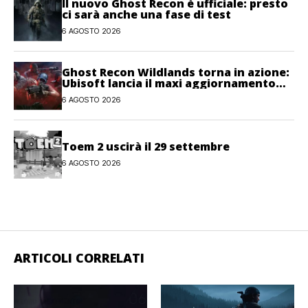
Il nuovo Ghost Recon è ufficiale: presto
ci sarà anche una fase di test
6 AGOSTO 2026
Ghost Recon Wildlands torna in azione:
Ubisoft lancia il maxi aggiornamento
gratuito Last Rites
6 AGOSTO 2026
Toem 2 uscirà il 29 settembre
6 AGOSTO 2026
ARTICOLI CORRELATI