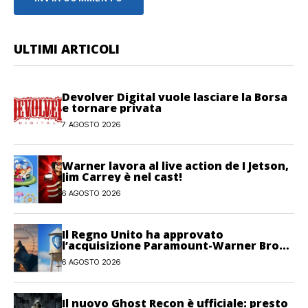
ULTIMI ARTICOLI
Devolver Digital vuole lasciare la Borsa
e tornare privata
7 AGOSTO 2026
Warner lavora al live action de I Jetson,
Jim Carrey è nel cast!
6 AGOSTO 2026
Il Regno Unito ha approvato
l’acquisizione Paramount-Warner Bros
Discovery
6 AGOSTO 2026
Il nuovo Ghost Recon è ufficiale: presto