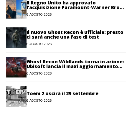
Il Regno Unito ha approvato
l’acquisizione Paramount-Warner Bros
Discovery
6 AGOSTO 2026
Il nuovo Ghost Recon è ufficiale: presto
ci sarà anche una fase di test
6 AGOSTO 2026
Ghost Recon Wildlands torna in azione:
Ubisoft lancia il maxi aggiornamento
gratuito Last Rites
6 AGOSTO 2026
Toem 2 uscirà il 29 settembre
6 AGOSTO 2026