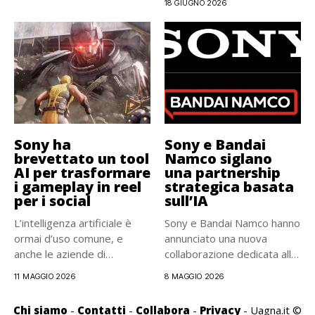
18 GIUGNO 2026
Sony ha
Sony e Bandai
brevettato un tool
Namco siglano
AI per trasformare
una partnership
i gameplay in reel
strategica basata
per i social
sull’IA
L’intelligenza artificiale è
Sony e Bandai Namco hanno
ormai d’uso comune, e
annunciato una nuova
anche le aziende di
collaborazione dedicata allo
videogiochi...
sviluppo...
11 MAGGIO 2026
8 MAGGIO 2026
Chi siamo
-
Contatti
-
Collabora
-
Privacy
- Uagna.it ©