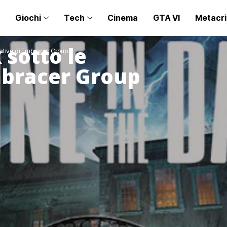
Giochi
Tech
Cinema
GTA VI
Metacri
 sotto le
tative di Embracer Group
mbracer Group