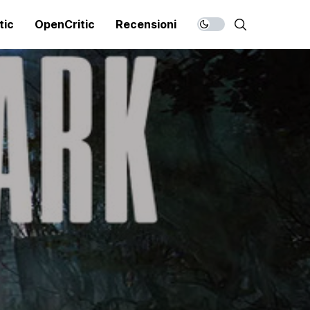
tic
OpenCritic
Recensioni