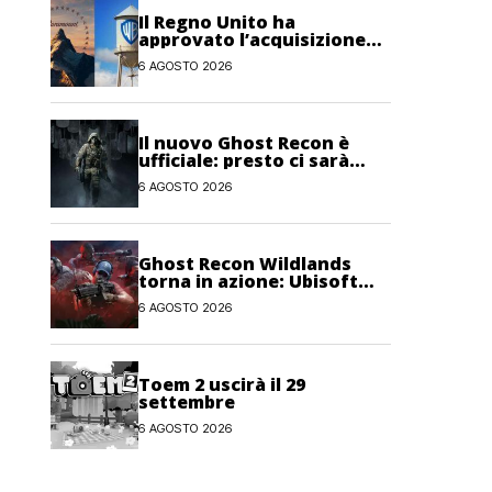
Il Regno Unito ha
approvato l’acquisizione
Paramount-Warner Bros
6 AGOSTO 2026
Discovery
Il nuovo Ghost Recon è
ufficiale: presto ci sarà
anche una fase di test
6 AGOSTO 2026
Ghost Recon Wildlands
torna in azione: Ubisoft
lancia il maxi
6 AGOSTO 2026
aggiornamento gratuito
Last Rites
Toem 2 uscirà il 29
settembre
6 AGOSTO 2026