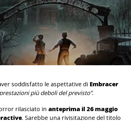
er soddisfatto le aspettative di
Embracer
prestazioni più deboli del previsto”
.
orror rilasciato in
anteprima il 26 maggio
eractive
. Sarebbe una rivisitazione del titolo