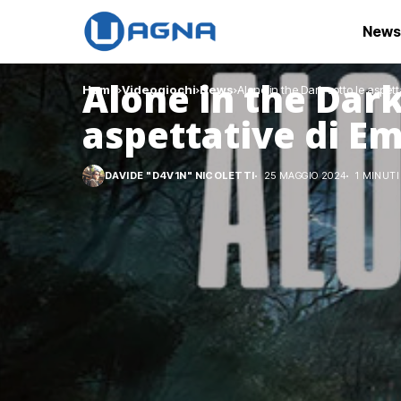
News
Alone in the Dark
Home
Videogiochi
News
Alone in the Dark sotto le aspet
aspettative di E
DAVIDE "D4V1N" NICOLETTI
25 MAGGIO 2024
1 MINUTI