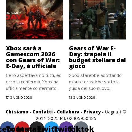
Xbox sarà a
Gears of War E-
Gamescom 2026
Day: trapela il
con Gears of War:
budget stellare del
E-Day, è ufficiale
gioco
Ce lo aspettavamo tutti, ed
Xbox starebbe adottando
ecco la conferma. Xbox ha
misure drastiche sotto la
ufficialmente confermato...
guida del suo nuovo
responsabile...
17 GIUGNO 2026
13 GIUGNO 2026
Chi siamo
-
Contatti
-
Collabora
-
Privacy
- Uagna.it ©
2011-2025 P.I. 02405950425
cebook
Youtube
Instagram
Twitter
Twitch
Tiktok