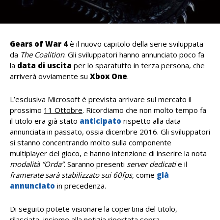
Gears of War 4
è il nuovo capitolo della serie sviluppata
da
The Coalition
. Gli sviluppatori hanno annunciato poco fa
la
data di uscita
per lo sparatutto in terza persona, che
arriverà ovviamente su
Xbox One
.
L’esclusiva Microsoft è prevista arrivare sul mercato il
prossimo
11 Ottobre
. Ricordiamo che non molto tempo fa
il titolo era già stato
anticipato
rispetto alla data
annunciata in passato, ossia dicembre 2016. Gli sviluppatori
si stanno concentrando molto sulla componente
multiplayer del gioco, e hanno intenzione di inserire la nota
modalità “Orda”
. Saranno presenti
server dedicati
e il
framerate sarà stabilizzato sui 60fps
, come
già
annunciato
in precedenza.
Di seguito potete visionare la copertina del titolo,
rilasciata, insieme alla notizia riportata sopra,