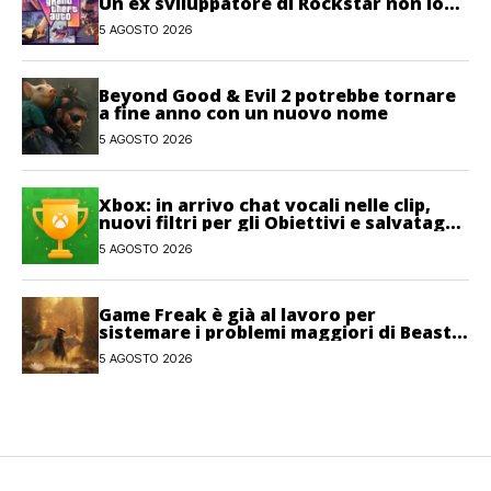
Un ex sviluppatore di Rockstar non lo
esclude
5 AGOSTO 2026
Beyond Good & Evil 2 potrebbe tornare
a fine anno con un nuovo nome
5 AGOSTO 2026
Xbox: in arrivo chat vocali nelle clip,
nuovi filtri per gli Obiettivi e salvataggi
cloud recuperabili
5 AGOSTO 2026
Game Freak è già al lavoro per
sistemare i problemi maggiori di Beast
of Reincarnation
5 AGOSTO 2026