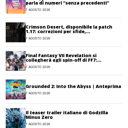
parla di numeri “senza precedenti”
7 AGOSTO 2026
Crimson Desert, disponibile la patch
1.17: correzioni per sfide,
combattimento e interfaccia
7 AGOSTO 2026
Final Fantasy VII Revelation si
collegherà agli spin-off di FF7:
Hamaguchi non si pone limiti
7 AGOSTO 2026
Grounded 2: Into the Abyss | Anteprima
7 AGOSTO 2026
Il teaser trailer italiano di Godzilla
Minus Zero
7 AGOSTO 2026