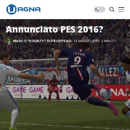
Annunciato PES 2016?
Home
Videogiochi
News
Annunciato PES 2016?
MARCO "BOUNTY" DI PROSPERO
14 MAGGIO 2015
1 MINUTI