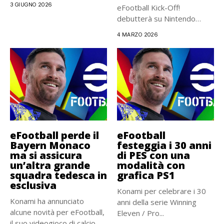
3 GIUGNO 2026
eFootball Kick-Off!
debutterà su Nintendo
Switch 2 il...
4 MARZO 2026
eFootball perde il
eFootball
Bayern Monaco
festeggia i 30 anni
ma si assicura
di PES con una
un’altra grande
modalità con
squadra tedesca in
grafica PS1
esclusiva
Konami per celebrare i 30
Konami ha annunciato
anni della serie Winning
alcune novità per eFootball,
Eleven / Pro...
il suo videogioco di calcio...