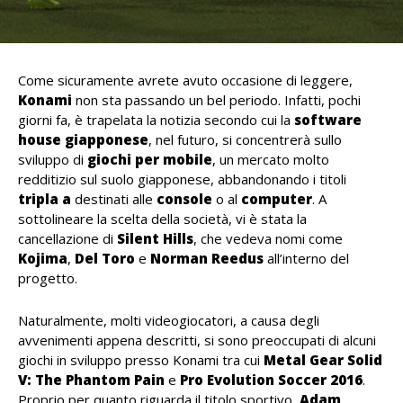
Come sicuramente avrete avuto occasione di leggere,
Konami
non sta passando un bel periodo. Infatti, pochi
giorni fa, è trapelata la notizia secondo cui la
software
house giapponese
, nel futuro, si concentrerà sullo
sviluppo di
giochi per mobile
, un mercato molto
redditizio sul suolo giapponese, abbandonando i titoli
tripla a
destinati alle
console
o al
computer
. A
sottolineare la scelta della società, vi è stata la
cancellazione di
Silent Hills
, che vedeva nomi come
Kojima
,
Del Toro
e
Norman Reedus
all’interno del
progetto.
Naturalmente, molti videogiocatori, a causa degli
avvenimenti appena descritti, si sono preoccupati di alcuni
giochi in sviluppo presso Konami tra cui
Metal Gear Solid
V: The Phantom Pain
e
Pro Evolution Soccer 2016
.
Proprio per quanto riguarda il titolo sportivo,
Adam