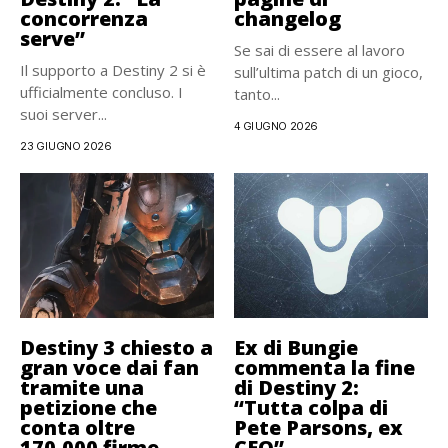
concorrenza
changelog
serve”
Se sai di essere al lavoro
Il supporto a Destiny 2 si è
sull’ultima patch di un gioco,
ufficialmente concluso. I
tanto...
suoi server...
4 GIUGNO 2026
23 GIUGNO 2026
Destiny 3 chiesto a
Ex di Bungie
gran voce dai fan
commenta la fine
tramite una
di Destiny 2:
petizione che
“Tutta colpa di
conta oltre
Pete Parsons, ex
170.000 firme
CEO”