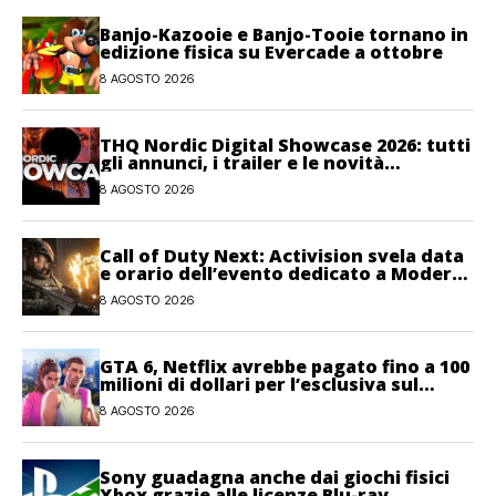
Banjo-Kazooie e Banjo-Tooie tornano in
edizione fisica su Evercade a ottobre
8 AGOSTO 2026
THQ Nordic Digital Showcase 2026: tutti
gli annunci, i trailer e le novità
dell’evento
8 AGOSTO 2026
Call of Duty Next: Activision svela data
e orario dell’evento dedicato a Modern
Warfare 4
8 AGOSTO 2026
GTA 6, Netflix avrebbe pagato fino a 100
milioni di dollari per l’esclusiva sul
gioco
8 AGOSTO 2026
Sony guadagna anche dai giochi fisici
Xbox grazie alle licenze Blu-ray