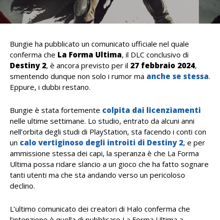
Bungie ha pubblicato un comunicato ufficiale nel quale
conferma che
La Forma Ultima
, il DLC conclusivo di
Destiny 2
, è ancora previsto per il
27 febbraio 2024
,
smentendo dunque non solo i rumor ma
anche se stessa
.
Eppure, i dubbi restano.
Bungie è stata fortemente
colpita dai licenziamenti
nelle ultime settimane. Lo studio, entrato da alcuni anni
nell’orbita degli studi di PlayStation, sta facendo i conti con
un
calo vertiginoso degli introiti di Destiny 2
, e per
ammissione stessa dei capi, la speranza è che La Forma
Ultima possa ridare slancio a un gioco che ha fatto sognare
tanti utenti ma che sta andando verso un pericoloso
declino.
L’ultimo comunicato dei creatori di Halo conferma che
l’intenzione è quella di pubblicare La Forma Ultima a