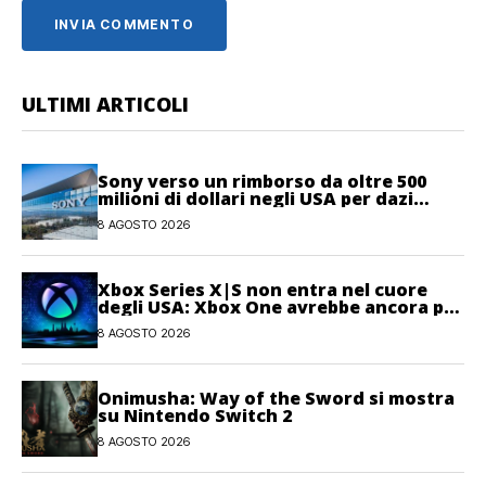
ULTIMI ARTICOLI
Sony verso un rimborso da oltre 500
milioni di dollari negli USA per dazi
illegittimi
8 AGOSTO 2026
Xbox Series X|S non entra nel cuore
degli USA: Xbox One avrebbe ancora più
giocatori attivi
8 AGOSTO 2026
Onimusha: Way of the Sword si mostra
su Nintendo Switch 2
8 AGOSTO 2026