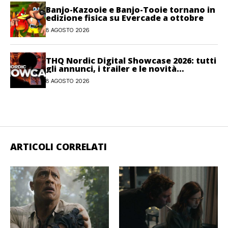
Banjo-Kazooie e Banjo-Tooie tornano in
edizione fisica su Evercade a ottobre
8 AGOSTO 2026
THQ Nordic Digital Showcase 2026: tutti
gli annunci, i trailer e le novità
dell’evento
8 AGOSTO 2026
ARTICOLI CORRELATI