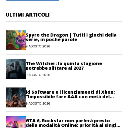
ULTIMI ARTICOLI
Spyro the Dragon | Tutti i giochi della
serie, in poche parole
9 AGOSTO 2026
The Witcher: la quinta stagione
potrebbe slittare al 2027
9 AGOSTO 2026
id Software e i licenziamenti di Xbox:
“Impossibile fare AAA con metà del
personale”
9 AGOSTO 2026
GTA 6, Rockstar non parlerà presto
della modalità Online: priorità al single-