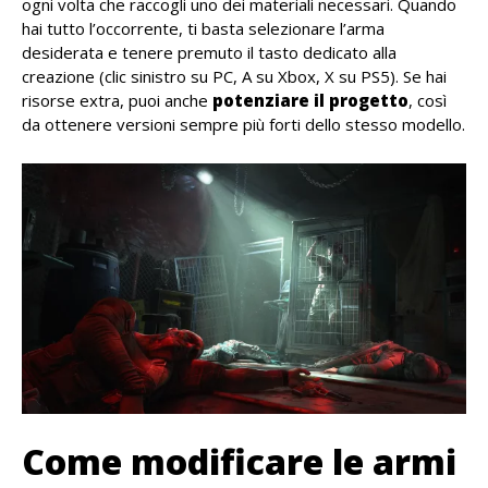
ogni volta che raccogli uno dei materiali necessari. Quando
hai tutto l’occorrente, ti basta selezionare l’arma
desiderata e tenere premuto il tasto dedicato alla
creazione (clic sinistro su PC, A su Xbox, X su PS5). Se hai
risorse extra, puoi anche
potenziare il progetto
, così
da ottenere versioni sempre più forti dello stesso modello.
Come modificare le armi