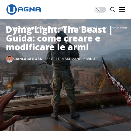
Dying Light: The Beast |
Home
Videogiochi
Guide
Dying Light: The Beast | Guida: come creare
e modificare le armi
Guida: come creare e
modificare le armi
GIANLUCA ROSSI
23 SETTEMBRE 2025
2 MINUTI