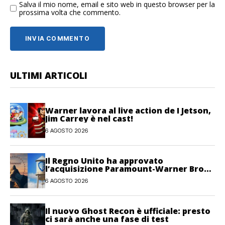
Salva il mio nome, email e sito web in questo browser per la
prossima volta che commento.
ULTIMI ARTICOLI
Warner lavora al live action de I Jetson,
Jim Carrey è nel cast!
6 AGOSTO 2026
Il Regno Unito ha approvato
l’acquisizione Paramount-Warner Bros
Discovery
6 AGOSTO 2026
Il nuovo Ghost Recon è ufficiale: presto
ci sarà anche una fase di test