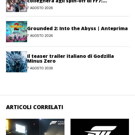
collegherà agli spin-off di FF7:
Hamaguchi non si pone limiti
7 AGOSTO 2026
Grounded 2: Into the Abyss | Anteprima
7 AGOSTO 2026
Il teaser trailer italiano di Godzilla
Minus Zero
7 AGOSTO 2026
ARTICOLI CORRELATI