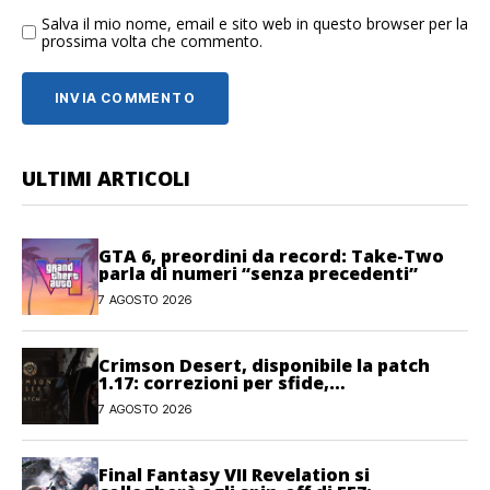
Salva il mio nome, email e sito web in questo browser per la
prossima volta che commento.
ULTIMI ARTICOLI
GTA 6, preordini da record: Take-Two
parla di numeri “senza precedenti”
7 AGOSTO 2026
Crimson Desert, disponibile la patch
1.17: correzioni per sfide,
combattimento e interfaccia
7 AGOSTO 2026
Final Fantasy VII Revelation si