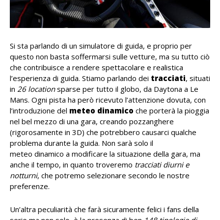
Si sta parlando di un simulatore di guida, e proprio per
questo non basta soffermarsi sulle vetture, ma su tutto ciò
che contribuisce a rendere spettacolare e realistica
l’esperienza di guida. Stiamo parlando dei
tracciati
, situati
in
26 location
sparse per tutto il globo, da Daytona a Le
Mans. Ogni pista ha però ricevuto l’attenzione dovuta, con
l’introduzione del
meteo dinamico
che porterà la pioggia
nel bel mezzo di una gara, creando pozzanghere
(rigorosamente in 3D) che potrebbero causarci qualche
problema durante la guida. Non sarà solo il
meteo dinamico a modificare la situazione della gara, ma
anche il tempo, in quanto troveremo
tracciati diurni e
notturni
, che potremo selezionare secondo le nostre
preferenze.
Un’altra peculiarità che farà sicuramente felici i fans della
serie ma non solo, è la presenza di ben
148 tipologie di