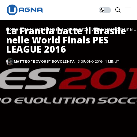
La Francia batte il Brasile
Home
Videogiochi
News
La Francia batte il Brasile nelle World Finals
PES LEAGUE 2016
nelle World Finals PES
LEAGUE 2016
MATTEO "BOVO88" BOVOLENTA
3 GIUGNO 2016
1 MINUTI