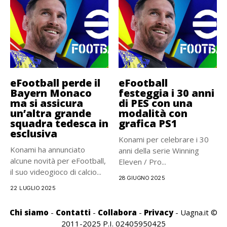
eFootball perde il
eFootball
Bayern Monaco
festeggia i 30 anni
ma si assicura
di PES con una
un’altra grande
modalità con
squadra tedesca in
grafica PS1
esclusiva
Konami per celebrare i 30
Konami ha annunciato
anni della serie Winning
alcune novità per eFootball,
Eleven / Pro...
il suo videogioco di calcio...
28 GIUGNO 2025
22 LUGLIO 2025
Chi siamo
-
Contatti
-
Collabora
-
Privacy
- Uagna.it ©
2011-2025 P.I. 02405950425