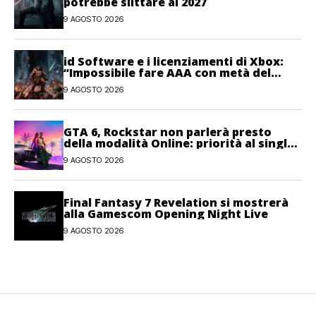
potrebbe slittare al 2027
9 AGOSTO 2026
id Software e i licenziamenti di Xbox:
“Impossibile fare AAA con metà del
personale”
9 AGOSTO 2026
GTA 6, Rockstar non parlerà presto
della modalità Online: priorità al single-
player
9 AGOSTO 2026
Final Fantasy 7 Revelation si mostrerà
alla Gamescom Opening Night Live
9 AGOSTO 2026