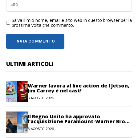
Salva il mio nome, email e sito web in questo browser per la
prossima volta che commento.
ULTIMI ARTICOLI
Warner lavora al live action de I Jetson,
Jim Carrey è nel cast!
6 AGOSTO 2026
Il Regno Unito ha approvato
l’acquisizione Paramount-Warner Bros
Discovery
6 AGOSTO 2026