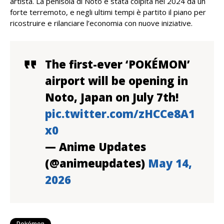
artista. La penisola di Noto è stata colpita nel 2024 da un
forte terremoto, e negli ultimi tempi è partito il piano per
ricostruire e rilanciare l’economia con nuove iniziative.
The first-ever ‘POKÉMON’
airport will be opening in
Noto, Japan on July 7th!
pic.twitter.com/zHCCe8A1
x0
— Anime Updates
(@animeupdates)
May 14,
2026
Pokémon