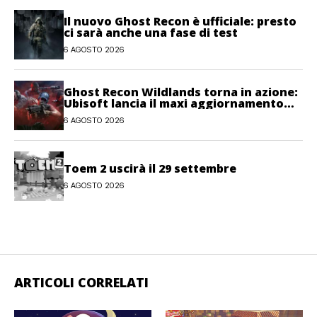
Il nuovo Ghost Recon è ufficiale: presto
ci sarà anche una fase di test
6 AGOSTO 2026
Ghost Recon Wildlands torna in azione:
Ubisoft lancia il maxi aggiornamento
gratuito Last Rites
6 AGOSTO 2026
Toem 2 uscirà il 29 settembre
6 AGOSTO 2026
ARTICOLI CORRELATI