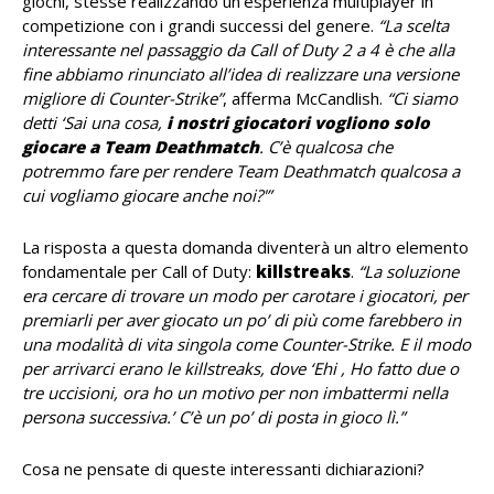
giochi, stesse realizzando un’esperienza multiplayer in
competizione con i grandi successi del genere.
“La scelta
interessante nel passaggio da Call of Duty 2 a 4 è che alla
fine abbiamo rinunciato all’idea di realizzare una versione
migliore di Counter-Strike”
, afferma McCandlish.
“Ci siamo
detti ‘Sai una cosa,
i nostri giocatori vogliono solo
giocare a Team Deathmatch
. C’è qualcosa che
potremmo fare per rendere Team Deathmatch qualcosa a
cui vogliamo giocare anche noi?'”
La risposta a questa domanda diventerà un altro elemento
fondamentale per Call of Duty:
killstreaks
.
“La soluzione
era cercare di trovare un modo per carotare i giocatori, per
premiarli per aver giocato un po’ di più come farebbero in
una modalità di vita singola come Counter-Strike. E il modo
per arrivarci erano le killstreaks, dove ‘Ehi , Ho fatto due o
tre uccisioni, ora ho un motivo per non imbattermi nella
persona successiva.’ C’è un po’ di posta in gioco lì.”
Cosa ne pensate di queste interessanti dichiarazioni?