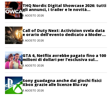
THQ Nordic Digital Showcase 2026: tutti
gli annunci, i trailer e le novità
dell’evento
8 AGOSTO 2026
Call of Duty Next: Activision svela data
e orario dell’evento dedicato a Modern
Warfare 4
8 AGOSTO 2026
GTA 6, Netflix avrebbe pagato fino a 100
milioni di dollari per l’esclusiva sul
gioco
8 AGOSTO 2026
Sony guadagna anche dai giochi fisici
Xbox grazie alle licenze Blu-ray
8 AGOSTO 2026