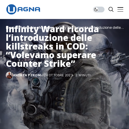
Infinity Ward ricorda
Home
Videogiochi
News
Infinity Ward ricorda l’introduzione delle
killstreaks in COD: “Volevamo superare
l’introduzione delle
Counter Strike”
killstreaks in COD:
“Volevamo superare
Counter Strike”
ANDREA PERONI
24 OTTOBRE 2023
2 MINUTI