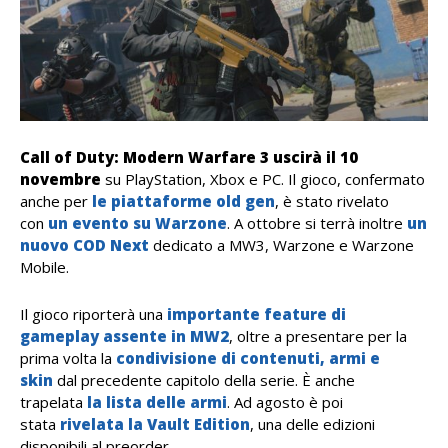
Call of Duty: Modern Warfare 3 uscirà il 10
novembre
su PlayStation, Xbox e PC. Il gioco, confermato
anche per
le piattaforme old gen
, è stato rivelato
con
un evento su Warzone
. A ottobre si terrà inoltre
un
nuovo COD Next
dedicato a MW3, Warzone e Warzone
Mobile.
Il gioco riporterà una
importante feature di
gameplay assente in MW2
, oltre a presentare per la
prima volta la
condivisione di contenuti, armi e
skin
dal precedente capitolo della serie. È anche
trapelata
la lista delle armi
. Ad agosto è poi
stata
rivelata la Vault Edition
, una delle edizioni
disponibili al preorder.