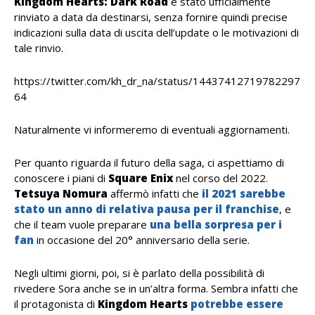
Kingdom Hearts: Dark Road
è stato ufficialmente
rinviato a data da destinarsi, senza fornire quindi precise
indicazioni sulla data di uscita dell’update o le motivazioni di
tale rinvio.
https://twitter.com/kh_dr_na/status/14437412719782297
64
Naturalmente vi informeremo di eventuali aggiornamenti.
Per quanto riguarda il futuro della saga, ci aspettiamo di
conoscere i piani di
Square Enix
nel corso del 2022.
Tetsuya Nomura
affermò infatti che
il 2021 sarebbe
stato un anno di relativa pausa per il franchise
, e
che il team vuole preparare
una bella sorpresa per i
fan
in occasione del 20° anniversario della serie.
Negli ultimi giorni, poi, si è parlato della possibilità di
rivedere Sora anche se in un’altra forma. Sembra infatti che
il protagonista di
Kingdom Hearts
potrebbe essere