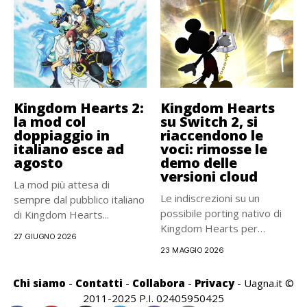
Kingdom Hearts 2:
Kingdom Hearts
la mod col
su Switch 2, si
doppiaggio in
riaccendono le
italiano esce ad
voci: rimosse le
agosto
demo delle
versioni cloud
La mod più attesa di
Le indiscrezioni su un
sempre dal pubblico italiano
possibile porting nativo di
di Kingdom Hearts...
Kingdom Hearts per
27 GIUGNO 2026
Switch...
23 MAGGIO 2026
Chi siamo
-
Contatti
-
Collabora
-
Privacy
- Uagna.it ©
2011-2025 P.I. 02405950425