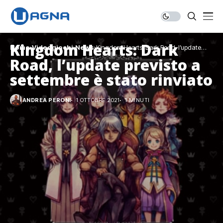
Kingdom Hearts: Dark
Home
Videogiochi
News
Kingdom Hearts: Dark Road, l’update
previsto a settembre è stato rinviato
Road, l’update previsto a
settembre è stato rinviato
ANDREA PERONI
1 OTTOBRE 2021
1 MINUTI