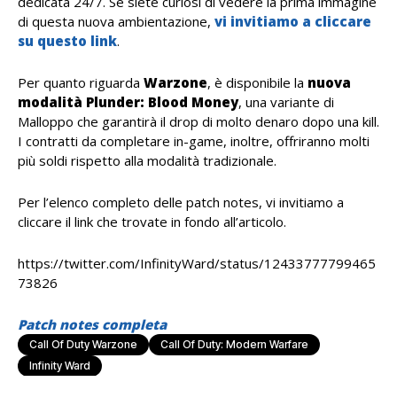
dedicata 24/7. Se siete curiosi di vedere la prima immagine
di questa nuova ambientazione,
vi invitiamo a cliccare
su questo link
.
Per quanto riguarda
Warzone
, è disponibile la
nuova
modalità Plunder: Blood Money
, una variante di
Malloppo che garantirà il drop di molto denaro dopo una kill.
I contratti da completare in-game, inoltre, offriranno molti
più soldi rispetto alla modalità tradizionale.
Per l’elenco completo delle patch notes, vi invitiamo a
cliccare il link che trovate in fondo all’articolo.
https://twitter.com/InfinityWard/status/12433777799465
73826
Patch notes completa
Call Of Duty Warzone
Call Of Duty: Modern Warfare
Infinity Ward