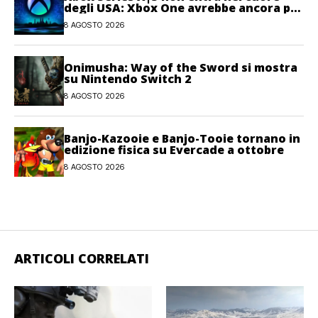
degli USA: Xbox One avrebbe ancora più
giocatori attivi
8 AGOSTO 2026
Onimusha: Way of the Sword si mostra
su Nintendo Switch 2
8 AGOSTO 2026
Banjo-Kazooie e Banjo-Tooie tornano in
edizione fisica su Evercade a ottobre
8 AGOSTO 2026
ARTICOLI CORRELATI