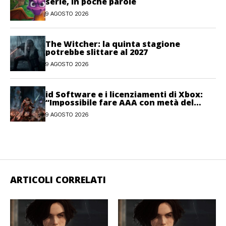
serie, in poche parole
9 AGOSTO 2026
The Witcher: la quinta stagione
potrebbe slittare al 2027
9 AGOSTO 2026
id Software e i licenziamenti di Xbox:
“Impossibile fare AAA con metà del
personale”
9 AGOSTO 2026
ARTICOLI CORRELATI