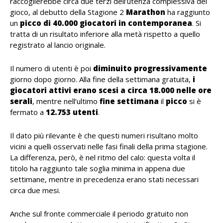
raccoglierebbe circa due terzi dell’utenza complessiva del
gioco, al debutto della Stagione 2
Marathon
ha raggiunto
un
picco di 40.000 giocatori in contemporanea
. Si
tratta di un risultato inferiore alla metà rispetto a quello
registrato al lancio originale.
Il numero di utenti è poi
diminuito
progressivamente
giorno dopo giorno. Alla fine della settimana gratuita,
i
giocatori attivi erano scesi a circa 18.000 nelle ore
serali
, mentre nell’ultimo
fine
settimana
il
picco
si è
fermato a
12.753 utenti
.
Il dato più rilevante è che questi numeri risultano molto
vicini a quelli osservati nelle fasi finali della prima stagione.
La differenza, però, è nel ritmo del calo: questa volta il
titolo ha raggiunto tale soglia minima in appena due
settimane, mentre in precedenza erano stati necessari
circa due mesi.
Anche sul fronte commerciale il periodo gratuito non