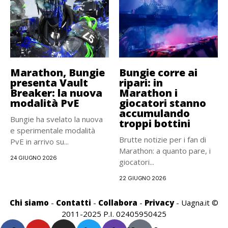
Marathon, Bungie
Bungie corre ai
presenta Vault
ripari: in
Breaker: la nuova
Marathon i
modalità PvE
giocatori stanno
accumulando
Bungie ha svelato la nuova
troppi bottini
e sperimentale modalità
Brutte notizie per i fan di
PvE in arrivo su...
Marathon: a quanto pare, i
24 GIUGNO 2026
giocatori...
22 GIUGNO 2026
Chi siamo
-
Contatti
-
Collabora
-
Privacy
- Uagna.it ©
2011-2025 P.I. 02405950425