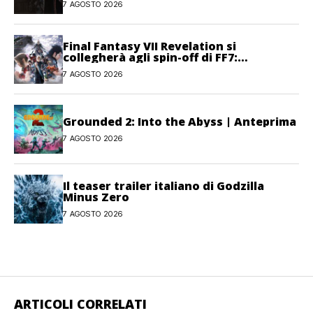
7 AGOSTO 2026
Final Fantasy VII Revelation si
collegherà agli spin-off di FF7:
Hamaguchi non si pone limiti
7 AGOSTO 2026
Grounded 2: Into the Abyss | Anteprima
7 AGOSTO 2026
Il teaser trailer italiano di Godzilla
Minus Zero
7 AGOSTO 2026
ARTICOLI CORRELATI