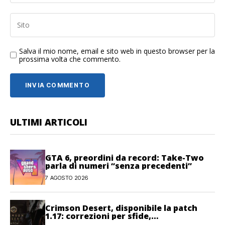
Salva il mio nome, email e sito web in questo browser per la
prossima volta che commento.
ULTIMI ARTICOLI
GTA 6, preordini da record: Take-Two
parla di numeri “senza precedenti”
7 AGOSTO 2026
Crimson Desert, disponibile la patch
1.17: correzioni per sfide,
combattimento e interfaccia