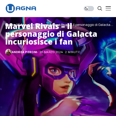
Marvel Rivals – Il
Home
Videogiochi
News
Marvel Rivals – Il personaggio di Galacta
incuriosisce i fan
personaggio di Galacta
incuriosisce i fan
ANDREA PERONI
28 MARZO 2024
2 MINUTI