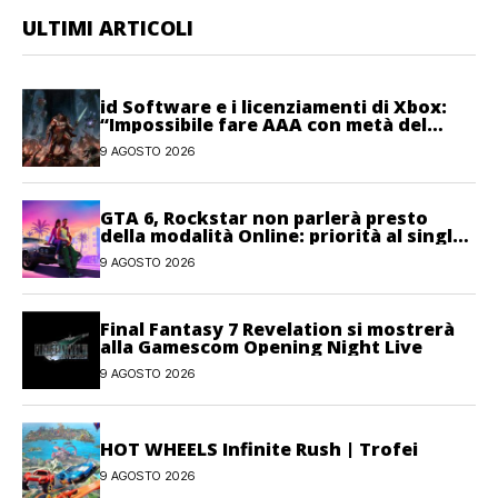
ULTIMI ARTICOLI
id Software e i licenziamenti di Xbox:
“Impossibile fare AAA con metà del
personale”
9 AGOSTO 2026
GTA 6, Rockstar non parlerà presto
della modalità Online: priorità al single-
player
9 AGOSTO 2026
Final Fantasy 7 Revelation si mostrerà
alla Gamescom Opening Night Live
9 AGOSTO 2026
HOT WHEELS Infinite Rush | Trofei
9 AGOSTO 2026