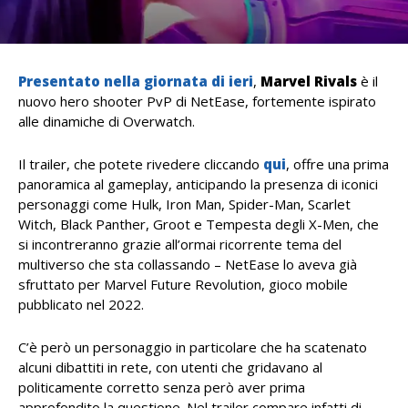
Presentato nella giornata di ieri
,
Marvel Rivals
è il
nuovo hero shooter PvP di NetEase, fortemente ispirato
alle dinamiche di Overwatch.
Il trailer, che potete rivedere cliccando
qui
, offre una prima
panoramica al gameplay, anticipando la presenza di iconici
personaggi come Hulk, Iron Man, Spider-Man, Scarlet
Witch, Black Panther, Groot e Tempesta degli X-Men, che
si incontreranno grazie all’ormai ricorrente tema del
multiverso che sta collassando – NetEase lo aveva già
sfruttato per Marvel Future Revolution, gioco mobile
pubblicato nel 2022.
C’è però un personaggio in particolare che ha scatenato
alcuni dibattiti in rete, con utenti che gridavano al
politicamente corretto senza però aver prima
approfondito la questione. Nel trailer compare infatti di