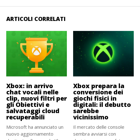
ARTICOLI CORRELATI
Xbox: in arrivo
Xbox prepara la
chat vocali nelle
conversione dei
clip, nuovi filtri per
giochi fisici in
gli Obiettivi e
digitali: il debutto
salvataggi cloud
sarebbe
recuperabili
vicinissimo
Microsoft ha annunciato un
Il mercato delle console
nuovo aggiornamento
sembra avviarsi con