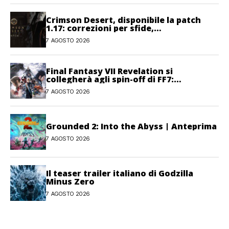
Crimson Desert, disponibile la patch
1.17: correzioni per sfide,
combattimento e interfaccia
7 AGOSTO 2026
Final Fantasy VII Revelation si
collegherà agli spin-off di FF7:
Hamaguchi non si pone limiti
7 AGOSTO 2026
Grounded 2: Into the Abyss | Anteprima
7 AGOSTO 2026
Il teaser trailer italiano di Godzilla
Minus Zero
7 AGOSTO 2026