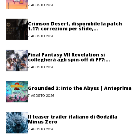
7 AGOSTO 2026
Crimson Desert, disponibile la patch
1.17: correzioni per sfide,
combattimento e interfaccia
7 AGOSTO 2026
Final Fantasy VII Revelation si
collegherà agli spin-off di FF7:
Hamaguchi non si pone limiti
7 AGOSTO 2026
Grounded 2: Into the Abyss | Anteprima
7 AGOSTO 2026
Il teaser trailer italiano di Godzilla
Minus Zero
7 AGOSTO 2026