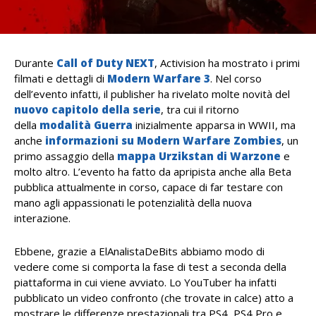
Durante
Call of Duty NEXT
, Activision ha mostrato i primi
filmati e dettagli di
Modern Warfare 3
. Nel corso
dell’evento infatti, il publisher ha rivelato molte novità del
nuovo capitolo della serie
, tra cui il ritorno
della
modalità Guerra
inizialmente apparsa in WWII, ma
anche
informazioni su Modern Warfare Zombies
, un
primo assaggio della
mappa Urzikstan di Warzone
e
molto altro. L’evento ha fatto da apripista anche alla Beta
pubblica attualmente in corso, capace di far testare con
mano agli appassionati le potenzialità della nuova
interazione.
Ebbene, grazie a ElAnalistaDeBits abbiamo modo di
vedere come si comporta la fase di test a seconda della
piattaforma in cui viene avviato. Lo YouTuber ha infatti
pubblicato un video confronto (che trovate in calce) atto a
mostrare le differenze prestazionali tra PS4, PS4 Pro e