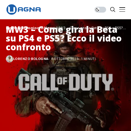
MW3 – Come gira la Beta
Home
Videogiochi
News
MW3 – Come gira la Beta su PS4 e PS5?
Ecco il video confronto
su PS4 e PS5? Ecco il video
confronto
LORENZO BOLOGNA
8 OTTOBRE 2023
1 MINUTI