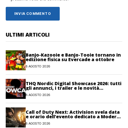
ULTIMI ARTICOLI
Banjo-Kazooie e Banjo-Tooie tornano in
edizione fisica su Evercade a ottobre
8 AGOSTO 2026
THQ Nordic Digital Showcase 2026: tutti
gli annunci, i trailer e le novità
dell’evento
8 AGOSTO 2026
Call of Duty Next: Activision svela data
e orario dell’evento dedicato a Modern
Warfare 4
8 AGOSTO 2026