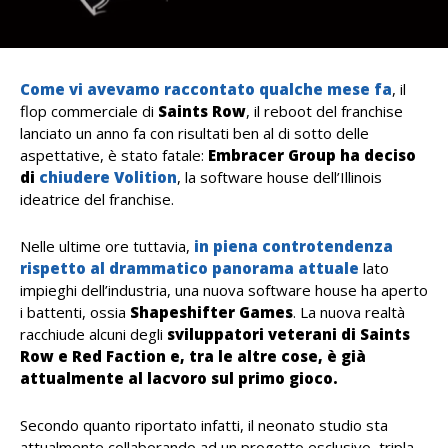
Come vi avevamo raccontato qualche mese fa
, il
flop commerciale di
Saints Row
, il reboot del franchise
lanciato un anno fa con risultati ben al di sotto delle
aspettative, è stato fatale:
Embracer Group ha deciso
di
chiudere Volition
, la software house dell’Illinois
ideatrice del franchise.
Nelle ultime ore tuttavia,
in piena controtendenza
rispetto al drammatico panorama attuale
lato
impieghi dell’industria, una nuova software house ha aperto
i battenti, ossia
Shapeshifter
Games
. La nuova realtà
racchiude alcuni degli
sviluppatori veterani di Saints
Row e Red Faction e, tra le altre cose, è già
attualmente al lacvoro sul primo gioco.
Secondo quanto riportato infatti, il neonato studio sta
attualmente collaborando ad un progetto esclusivo, tripla