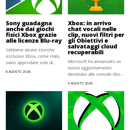
Sony guadagna
Xbox: in arrivo
anche dai giochi
chat vocali nelle
fisici Xbox grazie
clip, nuovi filtri per
alle licenze Blu-ray
gli Obiettivi e
salvataggi cloud
Sebbene alcune storiche
recuperabili
esclusive Xbox, come Halo,
Microsoft ha annunciato un
siano approdate solo di
nuovo aggiornamento
recente...
8 AGOSTO 2026
destinato alle console Xbox.
La distribuzione...
5 AGOSTO 2026