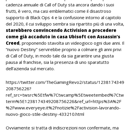
cadenza annuale di Call of Duty sta ancora dando i suoi
frutti, è vero, ma casi emblematici come il disastroso
supporto di Black Ops 4 e la confusione intorno al capitolo
del 2020, il cui sviluppo sembra sia ripartito più di una volta,
starebbero convincendo Activision a procedere
come già accaduto in casa Ubisoft con Assassin’s
Creed
, proponendo stavolta un videogioco ogni due anni. Il
“nuovo Destiny” servirebbe proprio a colmare gli anni privi
di Call of Duty, in modo tale da sia garantire una giusta
pausa al franchise, sia la presenza di uno sparatutto
dell’azienda sul mercato.
https://twitter.com/TheGamingRevo2/status/1238174349
208756226?
ref_src=twsrc%5Etfw%7Ctwcamp%5Etweetembed%7Ctw
term%5E1238174349208756226&ref_url=https%3A%2F
%2Fwww.everyeye.it%2Fnotizie%2Factivision-lavorando-
nuovo-gioco-stile-destiny-433210.html
Ovviamente si tratta di indiscrezioni non confermate, ma