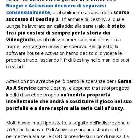
Bungie e Activision decisero di separarsi
consensualmente
, probabilmente a causa dello
scarso
successo di Destiny 2
. Il franchise di Destiny, al quale
Bungie ha lavorato sin dall’addio alla serie Halo,
è stato
tra i più costosi di sempre per la storia dei
videogiochi
, ma il colosso americano non è riuscito a
trarne i vantaggi e i ricavi che sperava. Per questo, la
software house e Activision hanno deciso di dividere le
proprie strade, lasciando l’IP di Destiny nelle mani dei suoi
creatori.
Activision non avrebbe però perso le speranze per i
Game
As A Service
come Destiny, e appunto tra i suoi progetti
inediti ci sarebbe proprio
un’inedita proprietà
intellettuale che andrà a sostituire il gioco nel suo
portfolio e a dare respiro alla serie Call of Duty
.
Molti hanno infatti ipotizzato, a seguito dell’indiscrezione di
TGR
, che la nuova IP di Activision sarà uno shooter, che
permetterà alla serie COD di prendersi un po’ di pausa. La