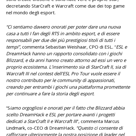
decretando StarCraft e Warcraft come due dei top game
nel mondo degli esport.
“Ci sentiamo davvero onorati per poter dare una nuova
casa a tutti I fan degli RTS in ambito esport, e di essere
responsabili per due dei più prestigiosi titoli di tutti i
tempi”
, commenta Sebastian Weishaar, CPO di ESL
.
“
ESL e
DreamHack hanno un rapporto consolidato con i giochi
Blizzard, e da anni hanno creato attorno ad essi un vero e
proprio ecosistema. L’inserimento sia di StarCraft II, sia di
Warcraft III nel contest dell’ESL Pro Tour vuole essere il
nostro contributo per le community di appassionati,
creando per entrambi i giochi una piattaforma promettente
per continuare a fare la storia degli esport
.
“S
iamo orgogliosi e onorati per il fatto che Blizzard abbia
scelto DreamHack e ESL per portare avanti i progetti
dedicati a StarCraft II e Warcraft III
”,
commenta Marcus
Lindmark, co-CEO di DreamHack
. “Questo ci consente di
rafforzare ulteriormente la nostra posizione di leader nel