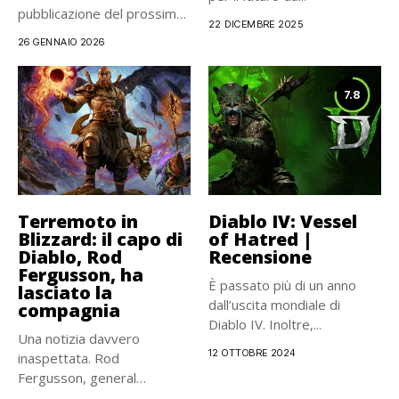
pubblicazione del prossimo
22 DICEMBRE 2025
Showcase 2026,...
26 GENNAIO 2026
7.8
Terremoto in
Diablo IV: Vessel
Blizzard: il capo di
of Hatred |
Diablo, Rod
Recensione
Fergusson, ha
È passato più di un anno
lasciato la
dall’uscita mondiale di
compagnia
Diablo IV. Inoltre,...
Una notizia davvero
12 OTTOBRE 2024
inaspettata. Rod
Fergusson, general
manager del franchise di