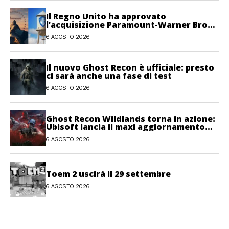
Il Regno Unito ha approvato
l’acquisizione Paramount-Warner Bros
Discovery
6 AGOSTO 2026
Il nuovo Ghost Recon è ufficiale: presto
ci sarà anche una fase di test
6 AGOSTO 2026
Ghost Recon Wildlands torna in azione:
Ubisoft lancia il maxi aggiornamento
gratuito Last Rites
6 AGOSTO 2026
Toem 2 uscirà il 29 settembre
6 AGOSTO 2026