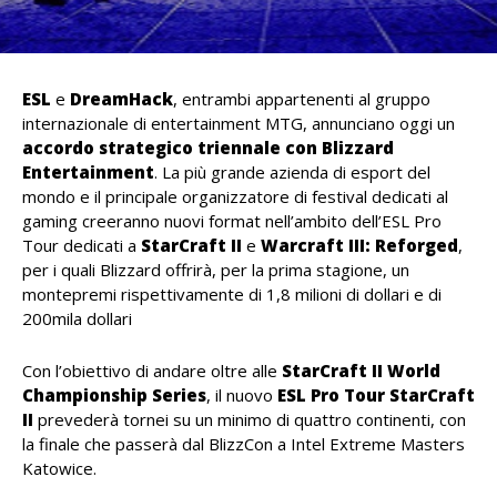
ESL
e
DreamHack
, entrambi appartenenti al gruppo
internazionale di entertainment MTG, annunciano oggi un
accordo strategico triennale con Blizzard
Entertainment
. La più grande azienda di esport del
mondo e il principale organizzatore di festival dedicati al
gaming creeranno nuovi format nell’ambito dell’ESL Pro
Tour dedicati a
StarCraft II
e
Warcraft III: Reforged
,
per i quali Blizzard offrirà, per la prima stagione, un
montepremi rispettivamente di 1,8 milioni di dollari e di
200mila dollari
Con l’obiettivo di andare oltre alle
StarCraft II World
Championship Series
, il nuovo
ESL Pro Tour StarCraft
II
prevederà tornei su un minimo di quattro continenti, con
la finale che passerà dal BlizzCon a Intel Extreme Masters
Katowice.