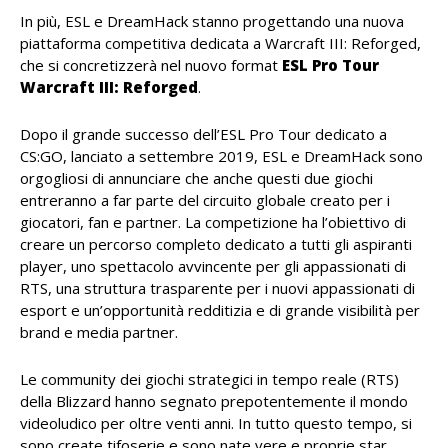
In più, ESL e DreamHack stanno progettando una nuova
piattaforma competitiva dedicata a Warcraft III: Reforged,
che si concretizzerà nel nuovo format
ESL Pro Tour
Warcraft III: Reforged
.
Dopo il grande successo dell’ESL Pro Tour dedicato a
CS:GO, lanciato a settembre 2019, ESL e DreamHack sono
orgogliosi di annunciare che anche questi due giochi
entreranno a far parte del circuito globale creato per i
giocatori, fan e partner. La competizione ha l’obiettivo di
creare un percorso completo dedicato a tutti gli aspiranti
player, uno spettacolo avvincente per gli appassionati di
RTS, una struttura trasparente per i nuovi appassionati di
esport e un’opportunità redditizia e di grande visibilità per
brand e media partner.
Le community dei giochi strategici in tempo reale (RTS)
della Blizzard hanno segnato prepotentemente il mondo
videoludico per oltre venti anni. In tutto questo tempo, si
sono create tifoserie e sono nate vere e proprie star,