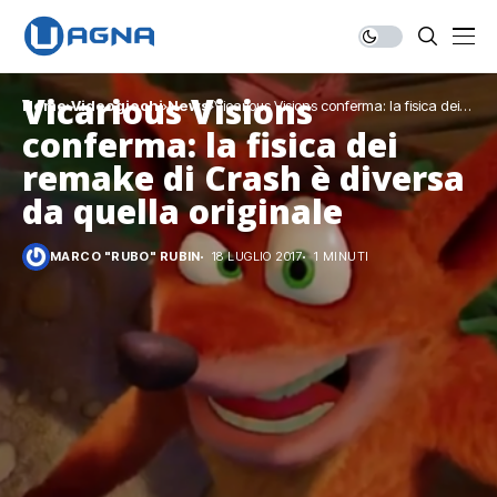
Vicarious Visions
Home
Videogiochi
News
Vicarious Visions conferma: la fisica dei
remake di Crash è diversa da quella
conferma: la fisica dei
originale
remake di Crash è diversa
da quella originale
MARCO "RUBO" RUBIN
18 LUGLIO 2017
1 MINUTI