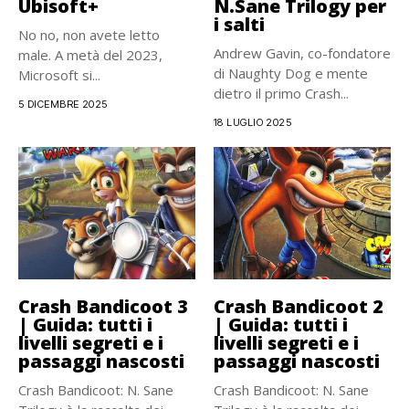
Ubisoft+
N.Sane Trilogy per
i salti
No no, non avete letto
Andrew Gavin, co-fondatore
male. A metà del 2023,
di Naughty Dog e mente
Microsoft si...
dietro il primo Crash...
5 DICEMBRE 2025
18 LUGLIO 2025
Crash Bandicoot 3
Crash Bandicoot 2
| Guida: tutti i
| Guida: tutti i
livelli segreti e i
livelli segreti e i
passaggi nascosti
passaggi nascosti
Crash Bandicoot: N. Sane
Crash Bandicoot: N. Sane