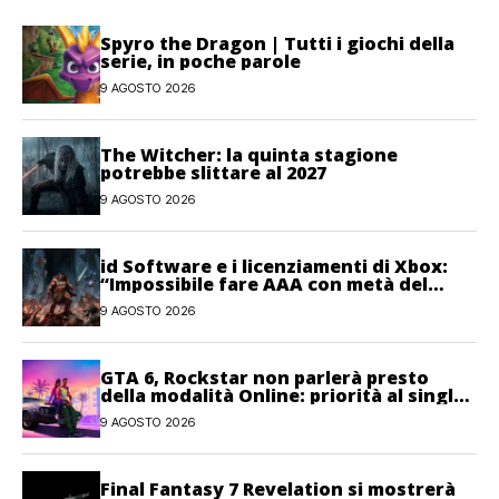
Spyro the Dragon | Tutti i giochi della
serie, in poche parole
9 AGOSTO 2026
The Witcher: la quinta stagione
potrebbe slittare al 2027
9 AGOSTO 2026
id Software e i licenziamenti di Xbox:
“Impossibile fare AAA con metà del
personale”
9 AGOSTO 2026
GTA 6, Rockstar non parlerà presto
della modalità Online: priorità al single-
player
9 AGOSTO 2026
Final Fantasy 7 Revelation si mostrerà