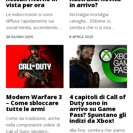
vista per ora
in arrivo?
Le indiscrezioni si sono
Nostalgia nostalgia
diffuse rapidamente sui
canaglia… Ebbene si,
social media, accendendo
sembra che ci si stia
l’entusiasmo dei...
avvicinando a...
29 GIUGNO 2026
8 APRILE 2025
Modern Warfare 3
4 capitoli di Call of
– Come sbloccare
Duty sono in
tutte le armi
arrivo su Game
Pass? Spuntano gli
Come da tradizione, anche
indizi da Xbox!
nella componente online di
Alla fine, sembra che siamo
Call of Duty: Modern...