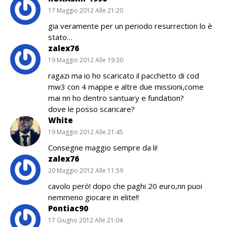
17 Maggio 2012 Alle 21:20
gia veramente per un periodo resurrection lo è
stato…
zalex76
19 Maggio 2012 Alle 19:30
ragazi ma io ho scaricato il pacchetto di cod
mw3 con 4 mappe e altre due missioni,come
mai nn ho dentro santuary e fundation?
dove le posso scaricare?
White
19 Maggio 2012 Alle 21:45
Consegne maggio sempre da li!
zalex76
20 Maggio 2012 Alle 11:59
cavolo però! dopo che paghi 20 euro,nn puoi
nemmeno giocare in elite!!
Pontiac90
17 Giugno 2012 Alle 21:04