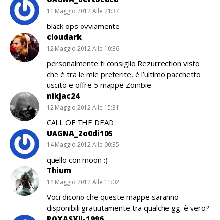
11 Maggio 2012 Alle 21:37
black ops ovviamente
cloudark
12 Maggio 2012 Alle 10:36
personalmente ti consiglio Rezurrection visto
che è tra le mie preferite, è l’ultimo pacchetto
uscito e offre 5 mappe Zombie
nikjac24
12 Maggio 2012 Alle 15:31
CALL OF THE DEAD
UAGNA_Zo0di105
14 Maggio 2012 Alle 00:35
quello con moon :)
Thium
14 Maggio 2012 Alle 13:02
Voci dicono che queste mappe saranno
disponibili gratiutamente tra qualche gg. è vero?
ROXASXII-1996