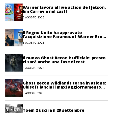
Warner lavora al live action de I Jetson,
Jim Carrey è nel cast!
6 AGOSTO 2026
Il Regno Unito ha approvato
l’acquisizione Paramount-Warner Bros
Discovery
6 AGOSTO 2026
Il nuovo Ghost Recon è ufficiale: presto
ci sarà anche una fase di test
6 AGOSTO 2026
Ghost Recon Wildlands torna in azione:
Ubisoft lancia il maxi aggiornamento
gratuito Last Rites
6 AGOSTO 2026
Toem 2 uscirà il 29 settembre