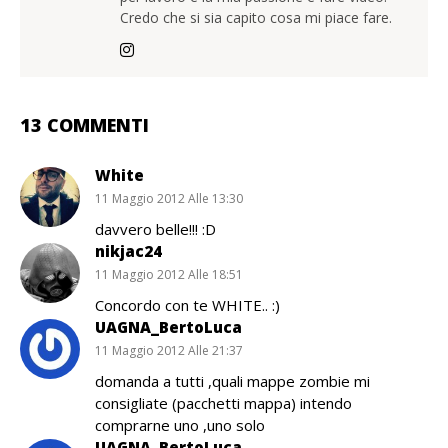
Credo che si sia capito cosa mi piace fare.
13 COMMENTI
White
11 Maggio 2012 Alle 13:30
davvero belle!!! :D
nikjac24
11 Maggio 2012 Alle 18:51
Concordo con te WHITE.. :)
UAGNA_BertoLuca
11 Maggio 2012 Alle 21:37
domanda a tutti ,quali mappe zombie mi
consigliate (pacchetti mappa) intendo
comprarne uno ,uno solo
UAGNA_BertoLuca