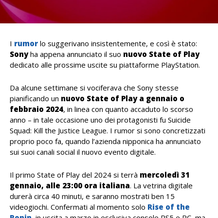
I
rumor
lo suggerivano insistentemente, e così è stato:
Sony
ha appena annunciato il suo
nuovo State of Play
dedicato alle prossime uscite su piattaforme PlayStation.
Da alcune settimane si vociferava che Sony stesse
pianificando un
nuovo State of Play a gennaio o
febbraio 2024
, in linea con quanto accaduto lo scorso
anno – in tale occasione uno dei protagonisti fu Suicide
Squad: Kill the Justice League. I rumor si sono concretizzati
proprio poco fa, quando l’azienda nipponica ha annunciato
sui suoi canali social il nuovo evento digitale.
Il primo State of Play del 2024 si terrà
mercoledì 31
gennaio, alle 23:00 ora italiana
. La vetrina digitale
durerà circa 40 minuti, e saranno mostrati ben 15
videogiochi. Confermati al momento solo
Rise of the
Ronin
, in uscita a marzo in esclusiva console PS5 e PC, ma