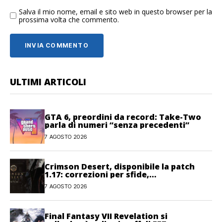
Salva il mio nome, email e sito web in questo browser per la
prossima volta che commento.
ULTIMI ARTICOLI
GTA 6, preordini da record: Take-Two
parla di numeri “senza precedenti”
7 AGOSTO 2026
Crimson Desert, disponibile la patch
1.17: correzioni per sfide,
combattimento e interfaccia
7 AGOSTO 2026
Final Fantasy VII Revelation si