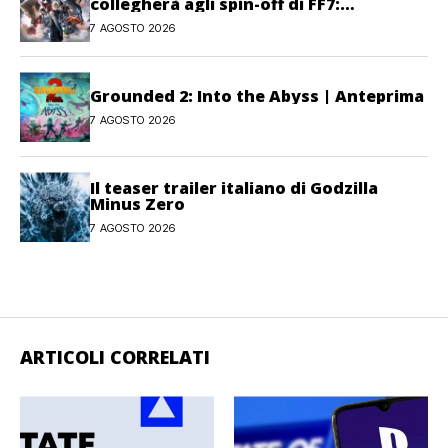
collegherà agli spin-off di FF7:
Hamaguchi non si pone limiti
7 AGOSTO 2026
Grounded 2: Into the Abyss | Anteprima
7 AGOSTO 2026
Il teaser trailer italiano di Godzilla
Minus Zero
7 AGOSTO 2026
ARTICOLI CORRELATI