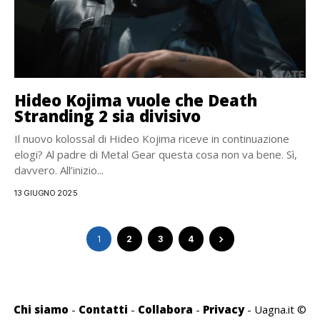
Hideo Kojima vuole che Death
Stranding 2 sia divisivo
Il nuovo kolossal di Hideo Kojima riceve in continuazione
elogi? Al padre di Metal Gear questa cosa non va bene. Sì,
davvero. All’inizio...
13 GIUGNO 2025
1
2
3
4
Chi siamo
-
Contatti
-
Collabora
-
Privacy
- Uagna.it ©