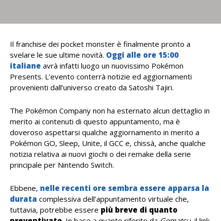
Il franchise dei pocket monster è finalmente pronto a
svelare le sue ultime novità.
Oggi alle ore
15:00
italiane
avrà infatti luogo un nuovissimo Pokémon
Presents. L’evento conterrà notizie ed aggiornamenti
provenienti dall’universo creato da Satoshi Tajiri.
The Pokémon Company non ha esternato alcun dettaglio in
merito ai contenuti di questo appuntamento, ma è
doveroso aspettarsi qualche aggiornamento in merito a
Pokémon GO, Sleep, Unite, il GCC e, chissà, anche qualche
notizia relativa ai nuovi giochi o dei remake della serie
principale per Nintendo Switch.
Ebbene,
nelle recenti ore sembra essere apparsa la
durata
complessiva dell’appuntamento virtuale che,
tuttavia, potrebbe essere
più breve di quanto
preventivato
. In base a quanto riferito da
Gematsu
, il link