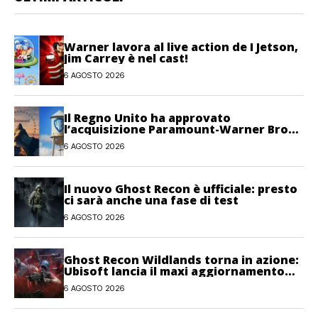
Warner lavora al live action de I Jetson,
Jim Carrey è nel cast!
6 AGOSTO 2026
Il Regno Unito ha approvato
l’acquisizione Paramount-Warner Bros
Discovery
6 AGOSTO 2026
Il nuovo Ghost Recon è ufficiale: presto
ci sarà anche una fase di test
6 AGOSTO 2026
Ghost Recon Wildlands torna in azione:
Ubisoft lancia il maxi aggiornamento
gratuito Last Rites
6 AGOSTO 2026