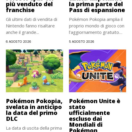
più venduto del
la prima parte del
franchise
Pass di espansione
Gli ultimi dati di vendita di
Pokémon Pokopia amplia il
Nintendo fanno risaltare
proprio mondo di gioco con
anche il grande...
l’aggiornamento gratuito
2.0...
6 AGOSTO 2026
5 AGOSTO 2026
Pokémon Pokopia,
Pokémon Unite è
svelata in anticipo
stato
la data del primo
ufficialmente
DLC
escluso dai
Mondiali di
La data di uscita della prima
Pokémon